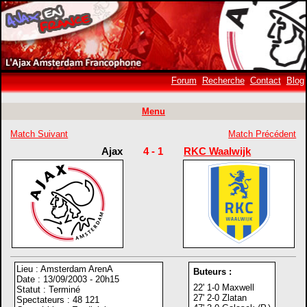
Forum
Recherche
Contact
Blog
Menu
Match Suivant
Match Précédent
Ajax
4 - 1
RKC Waalwijk
Lieu : Amsterdam ArenA
Buteurs :
Date : 13/09/2003 - 20h15
22' 1-0 Maxwell
Statut : Terminé
27' 2-0 Zlatan
Spectateurs : 48 121