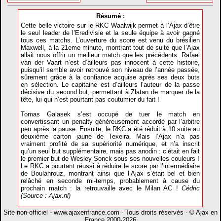
Résumé :
Cette belle victoire sur le RKC Waalwijk permet à l’Ajax d’être
le seul leader de l’Eredivisie et la seule équipe à avoir gagné
tous ces matchs. L’ouverture du score est venu du brésilien
Maxwell, à la 21eme minute, montrant tout de suite que l’Ajax
allait nous offrir un meilleur match que les précédents. Rafael
van der Vaart n’est d’ailleurs pas innocent à cette histoire,
puisqu’il semble avoir retrouvé son niveau de l’année passée,
sûrement grâce à la confiance acquise après ses deux buts
en sélection. Le capitaine est d’ailleurs l’auteur de la passe
décisive du second but, permettant à Zlatan de marquer de la
tête, lui qui n’est pourtant pas coutumier du fait !
Tomas Galasek s’est occupé de tuer le match en
convertissant un penalty généreusement accordé par l’arbitre
peu après la pause. Ensuite, le RKC a été réduit à 10 suite au
deuxième carton jaune de Texeira. Mais l’Ajax n’a pas
vraiment profité de sa supériorité numérique, et n’a inscrit
qu’un seul but supplémentaire, mais pas anodin : c’était en fait
le premier but de Wesley Sonck sous ses nouvelles couleurs !
Le RKC a pourtant réussi à réduire le score par l’intermédiaire
de Boulahrouz, montrant ainsi que l’Ajax s’était bel et bien
relâché en seconde mi-temps, probablement à cause du
prochain match : la retrouvaille avec le Milan AC !
Cédric
(Source : Ajax.nl)
Site non-officiel - www.ajaxenfrance.com - Tous droits réservés - © Ajax en
France 2000-2026