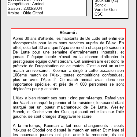
Boukhari (x2)
Compétition : Amical
Sonck
Saison : 2003/2004
Van der Gun
Arbitre : Olde Olthof
CSC
Résumé :
Après 30 ans d’attente, les habitants de De Lutte ont enfin été
récompensés pour leurs bons services auprès de l’Ajax. En
effet, cela fait 30 ans que l’Ajax se rend à chaque pré-saison à
De Lutte pour une semaine d’entraînements intensifs, et
jamais l’ équipe locale n’avait eu la chance d’affronter la
prestigieuse équipe d’Amsterdam. Cet anniversaire est donc le
prétexte de l’organisation de ce match. C’est aussi un autre
match anniversaire : Koeman a dirigé à cette occasion son
100eme match de l’Ajax, toutes compétitions confondues,
plus un avec l’Ajax 2. Ce match amical avait donc une
importance spéciale, et près de 4 000 personnes se sont
déplacées pour y assister.
L’Ajax a bien répartit ses buts : cinq par mi-temps. Rafael van
der Vaart a marqué le premier et le troisième, le second étant
marqué par un joueur malchanceux de De Lutte. Wesley
Sonck, et Cedric van der Gun, qui jouait cette fois sur l’aile
gauche, se sont chargés d’aggraver le score.
A la mi-temps, Koeman a fait neuf changements : seuls
Yakubu et Obodai ont disputé le match en entier. Et même si
les nouveaux joueurs ont plus animé la rencontre, ils ont