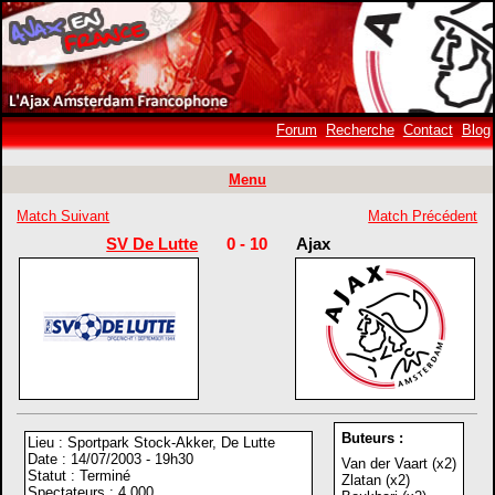
Forum
Recherche
Contact
Blog
Menu
Match Suivant
Match Précédent
SV De Lutte
0 - 10
Ajax
Buteurs :
Lieu : Sportpark Stock-Akker, De Lutte
Date : 14/07/2003 - 19h30
Van der Vaart (x2)
Statut : Terminé
Zlatan (x2)
Spectateurs : 4 000