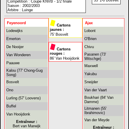
53' 1-0 Bosvelt
Compétition : Coupe KNVB - 1/2 finale
Saison : 2002/2003
Arbitre : Luinge
Feyenoord
Ajax
Cartons
jaunes :
Lodewijks
Lobont
75' Bosvelt
Emerton
O'Brien
De Nooijer
Chivu
Cartons
rouges :
Pasanen (73'
Van Wonderen
86' Van Hooijdonk
Witschge)
Paauwe
Maxwell
Kalou (77' Chong-Gug
Yakubu
Song)
Bosvelt
Sneijder
Ono
Van der Vaart
Boukhari (84' Van
Lurling (57' Loovens)
Damme)
Buffel
Litmanen (55'
Ibrahimovic)
Van Hooijdonk
Van der Meyde
Entraîneur :
Bert van Marwijk
Entraîneur :