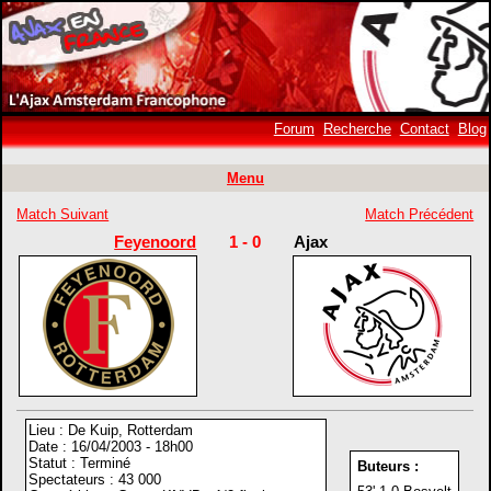
Forum
Recherche
Contact
Blog
Menu
Match Suivant
Match Précédent
Feyenoord
1 - 0
Ajax
Lieu : De Kuip, Rotterdam
Date : 16/04/2003 - 18h00
Statut : Terminé
Buteurs :
Spectateurs : 43 000