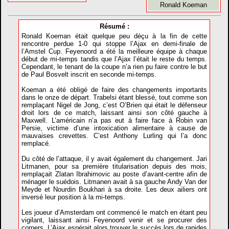
Ronald Koeman
Résumé :
Ronald Koeman était quelque peu déçu à la fin de cette
rencontre perdue 1-0 qui stoppe l’Ajax en demi-finale de
l’Amstel Cup. Feyenoord a été la meilleure équipe à chaque
début de mi-temps tandis que l’Ajax l’était le reste du temps.
Cependant, le tenant de la coupe n’a rien pu faire contre le but
de Paul Bosvelt inscrit en seconde mi-temps.
Koeman a été obligé de faire des changements importants
dans le onze de départ. Trabelsi étant blessé, tout comme son
remplaçant Nigel de Jong, c’est O’Brien qui était le défenseur
droit lors de ce match, laissant ainsi son côté gauche à
Maxwell. L’américain n’a pas eut à faire face à Robin van
Persie, victime d’une intoxication alimentaire à cause de
mauvaises crevettes. C’est Anthony Lurling qui l’a donc
remplacé.
Du côté de l’attaque, il y avait également du changement. Jari
Litmanen, pour sa première titularisation depuis des mois,
remplaçait Zlatan Ibrahimovic au poste d’avant-centre afin de
ménager le suédois. Litmanen avait à sa gauche Andy Van der
Meyde et Nourdin Boukhari à sa droite. Les deux ailiers ont
inversé leur position à la mi-temps.
Les joueur d’Amsterdam ont commencé le match en étant peu
vigilant, laissant ainsi Feyenoord venir et se procurer des
corners. L’Ajax espérait alors trouver le succès lors de rapides