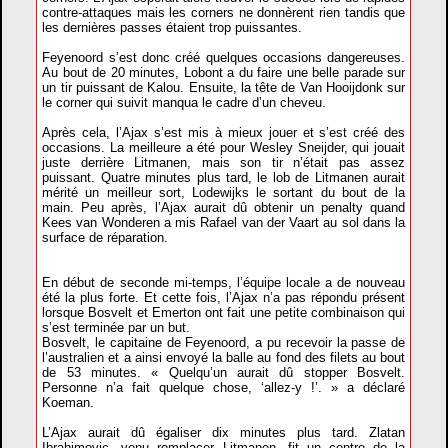
contre-attaques mais les corners ne donnèrent rien tandis que
les dernières passes étaient trop puissantes.
Feyenoord s’est donc créé quelques occasions dangereuses.
Au bout de 20 minutes, Lobont a du faire une belle parade sur
un tir puissant de Kalou. Ensuite, la tête de Van Hooijdonk sur
le corner qui suivit manqua le cadre d’un cheveu.
Après cela, l’Ajax s’est mis à mieux jouer et s’est créé des
occasions. La meilleure a été pour Wesley Sneijder, qui jouait
juste derrière Litmanen, mais son tir n’était pas assez
puissant. Quatre minutes plus tard, le lob de Litmanen aurait
mérité un meilleur sort, Lodewijks le sortant du bout de la
main. Peu après, l’Ajax aurait dû obtenir un penalty quand
Kees van Wonderen a mis Rafael van der Vaart au sol dans la
surface de réparation.
En début de seconde mi-temps, l’équipe locale a de nouveau
été la plus forte. Et cette fois, l’Ajax n’a pas répondu présent
lorsque Bosvelt et Emerton ont fait une petite combinaison qui
s’est terminée par un but.
Bosvelt, le capitaine de Feyenoord, a pu recevoir la passe de
l’australien et a ainsi envoyé la balle au fond des filets au bout
de 53 minutes. « Quelqu’un aurait dû stopper Bosvelt.
Personne n’a fait quelque chose, ‘allez-y !’. » a déclaré
Koeman.
L’Ajax aurait dû égaliser dix minutes plus tard. Zlatan
Ibrahimovic, venu remplacer Litmanen, fit un centre de la