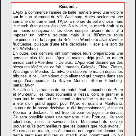
Résumé :
L’Ajax a commencé l’année de belle manière avec une victoire
sur le club allemand du VfL Wolfsburg. Après seulement une
semaine d’entraînement, l’Ajax a montré de belle chose mais
le match était assez équilibré. A vrai dire, le match était plus
au moins ennuyeux et les deux équipes avaient du mal à
imposer un rythme soutenu mais à la 89’minute toute
l’expérience et la hargne du Brésilien Wamberto allait s’avérer
fructueuse, puisque d’une tête décroisée, il scella le sort du
VfL Wolfsburg.
En outre, ces derniers ont commencé leurs préparations une
semaine plus tôt que l’Ajax et avaient déjà joué un match
amical contre Aberdeen ; De plus, L’Ajax était décimé par des
blessures légère, de ce fait Litmanen, Galasèk, Chivu, Zlatan,
Witschge et Mendes Da Silva ont observé le match depuis les
tribunes. Ainsi, l’ambitieux club allemand qui compte dans ses
rangs l’ex-superstar du Bayern Munich, Stefan Effenberg,
partait favori.
Par ailleurs, l’attraction de ce match était l’apparition de Petre
et Munteanu, les deux roumains à l’essai dont le premier à
jouer tout le match et le second la deuxième mi-temps. Petre
a été d’un grand apport pour l’Ajax et quant à Munteanu,
l’auteur de la passe décisive, a été impressionnant, d’ailleurs
Koeman à déclaré : "Il est trop tôt pour les juger maintenant.
Ce sera possible après une semaine ici au Portugal. Ils sont
talentueux, nous le savions déjà. Maintenant ils doivent
prouver qu'ils sont meilleurs que les joueurs que nous avons."
Au niveau du match, les Allemands ont largement dominé les
trente premières minutes du match avec notamment un but