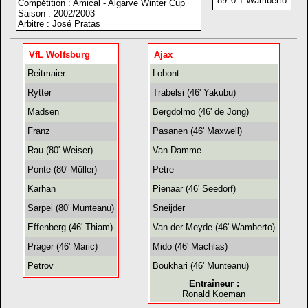
89' 0-1 Wamberto
Compétition : Amical - Algarve Winter Cup
Saison : 2002/2003
Arbitre : José Pratas
VfL Wolfsburg
Ajax
Reitmaier
Lobont
Rytter
Trabelsi (46' Yakubu)
Madsen
Bergdolmo (46' de Jong)
Franz
Pasanen (46' Maxwell)
Rau (80' Weiser)
Van Damme
Ponte (80' Müller)
Petre
Karhan
Pienaar (46' Seedorf)
Sarpei (80' Munteanu)
Sneijder
Effenberg (46' Thiam)
Van der Meyde (46' Wamberto)
Prager (46' Maric)
Mido (46' Machlas)
Petrov
Boukhari (46' Munteanu)
Entraîneur :
Ronald Koeman