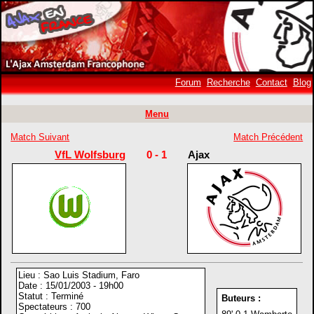
Forum
Recherche
Contact
Blog
Menu
Match Suivant
Match Précédent
VfL Wolfsburg
0 - 1
Ajax
Lieu : Sao Luis Stadium, Faro
Date : 15/01/2003 - 19h00
Statut : Terminé
Buteurs :
Spectateurs : 700