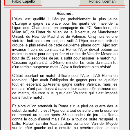
Fabio Capello
Ronald Koeman
Résumé :
L’Ajax est qualifié ! L’équipe probablement la plus jeune
d’Europe a gagné sa place pour les quarts de finale de la
Ligue des Champions, en compagnie du FC Barcelone, du
Milan AC, de l’Inter de Milan, de la Juventus, de Manchester
United, du Real de Madrid et de Valence. Cinq nuls et une
victoire, huit points en tout, ont suffi à l’Ajax pour se sortir du
groupe le plus relevé de cette deuxième phase dont l’Ajax sort
invaincu ! Lors de ce match à Rome, l’Ajax devait obtenir au
moins un point pour se qualifier et un but de Van der Meyde au
bout de 35 secondes de jeu a suffit pour assurer le match nul,
Cassano égalisant à la 24eme minute. Le reste du match fut
d’un terrible suspense mais l’Ajax a finalement bien résisté.
C’était pourtant un match difficile pour l’Ajax. L’AS Roma en
recevant l’Ajax avait l’obligation de gagner pour se qualifier
tout en espérant qu’Arsenal gagne contre Valence, mais les
romains n’ont pas réussi à sauver leur saison désastreuse sur
ce match, d’autant plus que c’est Valence qui s’est imposé
dans l’autre match.
Et alors qu’on attendait la Roma sur le pied de guerre dès le
début du match, c’est l’Ajax qui a tout de suite créé la surprise
en menant au score après 35 secondes de jeu. La Roma
donna le coup d’envoi mais l’Ajax a tout de suite récupéré la
balle, Rafael van der Vaart a alors pu lancer Van der Meyde
sur le côté gauche qui a ensuite pu pénétrer dans le coin