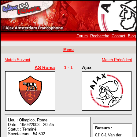
Forum
Recherche
Contact
Blog
Menu
Match Suivant
Match Précédent
AS Roma
1 - 1
Ajax
Lieu : Olimpico, Rome
Date : 19/03/2003 - 20h45
Buteurs :
Statut : Terminé
Spectateurs : 54 502
01' 0-1 Van der