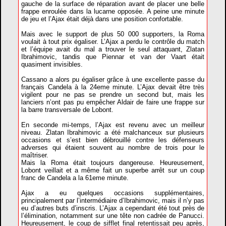
gauche de la surface de réparation avant de placer une belle
frappe enroulée dans la lucarne opposée. A peine une minute
de jeu et l’Ajax était déjà dans une position confortable.
Mais avec le support de plus 50 000 supporters, la Roma
voulait à tout prix égaliser. L’Ajax a perdu le contrôle du match
et l’équipe avait du mal a trouver le seul attaquant, Zlatan
Ibrahimovic, tandis que Piennar et van der Vaart était
quasiment invisibles.
Cassano a alors pu égaliser grâce à une excellente passe du
français Candela à la 24eme minute. L’Ajax devait être très
vigilent pour ne pas se prendre un second but, mais les
lanciers n’ont pas pu empêcher Aldair de faire une frappe sur
la barre transversale de Lobont.
En seconde mi-temps, l’Ajax est revenu avec un meilleur
niveau. Zlatan Ibrahimovic a été malchanceux sur plusieurs
occasions et s’est bien débrouillé contre les défenseurs
adverses qui étaient souvent au nombre de trois pour le
maîtriser.
Mais la Roma était toujours dangereuse. Heureusement,
Lobont veillait et a même fait un superbe arrêt sur un coup
franc de Candela a la 61eme minute.
Ajax a eu quelques occasions supplémentaires,
principalement par l’intermédiaire d’Ibrahimovic, mais il n’y pas
eu d’autres buts d’inscris. L’Ajax a cependant été tout près de
l’élimination, notamment sur une tête non cadrée de Panucci.
Heureusement, le coup de sifflet final retentissait peu après,