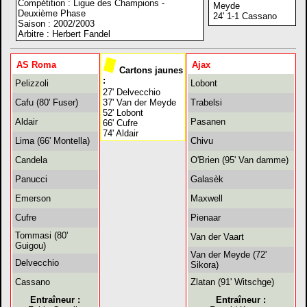
Compétition : Ligue des Champions -
Meyde
Deuxième Phase
24' 1-1 Cassano
Saison : 2002/2003
Arbitre : Herbert Fandel
AS Roma
Ajax
Cartons jaunes
:
Pelizzoli
Lobont
27' Delvecchio
Cafu (80' Fuser)
37' Van der Meyde
Trabelsi
52' Lobont
Aldair
Pasanen
66' Cufre
74' Aldair
Lima (66' Montella)
Chivu
Candela
O'Brien (95' Van damme)
Panucci
Galasèk
Emerson
Maxwell
Cufre
Pienaar
Tommasi (80'
Van der Vaart
Guigou)
Van der Meyde (72'
Delvecchio
Sikora)
Cassano
Zlatan (91' Witschge)
Entraîneur :
Entraîneur :