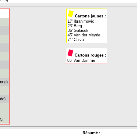
Cartons jaunes :
17' Ibrahimovic
23' Berg
36' Galásek
45' Van der Meyde
71' Chivu
Cartons rouges :
85' Van Damme
Jong)
ido)
AN
Résumé :