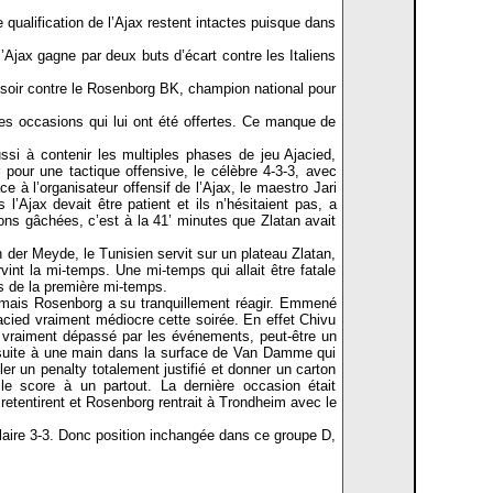
qualification de l’Ajax restent intactes puisque dans
l’Ajax gagne par deux buts d’écart contre les Italiens
i soir contre le Rosenborg BK, champion national pour
es occasions qui lui ont été offertes. Ce manque de
si à contenir les multiples phases de jeu Ajacied,
 pour une tactique offensive, le célèbre 4-3-3, avec
e à l’organisateur offensif de l’Ajax, le maestro Jari
l’Ajax devait être patient et ils n’hésitaient pas, a
sions gâchées, c’est à la 41’ minutes que Zlatan avait
der Meyde, le Tunisien servit sur un plateau Zlatan,
int la mi-temps. Une mi-temps qui allait être fatale
ns de la première mi-temps.
an mais Rosenborg a su tranquillement réagir. Emmené
jacied vraiment médiocre cette soirée. En effet Chivu
t vraiment dépassé par les événements, peut-être un
s, suite à une main dans la surface de Van Damme qui
fler un penalty totalement justifié et donner un carton
e score à un partout. La dernière occasion était
 retentirent et Rosenborg rentrait à Trondheim avec le
ulaire 3-3. Donc position inchangée dans ce groupe D,