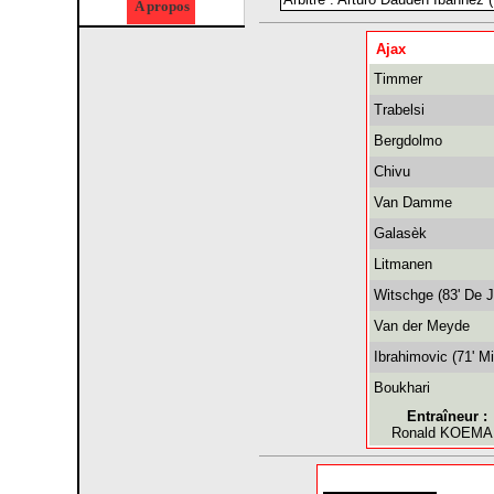
A propos
Ajax
Timmer
Trabelsi
Bergdolmo
Chivu
Van Damme
Galasèk
Litmanen
Witschge (83' De 
Van der Meyde
Ibrahimovic (71' M
Boukhari
Entraîneur :
Ronald KOEM