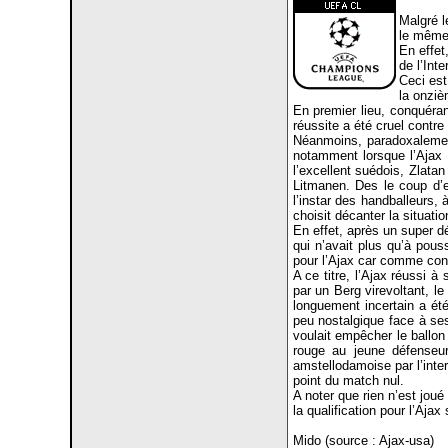
Malgré l
le même 
En effet
de l’Inter
Ceci est
la onziè
En premier lieu, conquéra
réussite a été cruel cont
Néanmoins, paradoxalemen
notamment lorsque l’Ajax d
l’excellent suédois, Zlatan
Litmanen. Des le coup d’en
l’instar des handballeurs, 
choisit décanter la situatio
En effet, après un super d
qui n’avait plus qu’à pous
pour l’Ajax car comme cont
A ce titre, l’Ajax réussi 
par un Berg virevoltant, l
longuement incertain a ét
peu nostalgique face à ses
voulait empêcher le ballon 
rouge au jeune défenseur
amstellodamoise par l’inter
point du match nul.
A noter que rien n’est jou
la qualification pour l’Ajax
Mido (source : Ajax-usa)