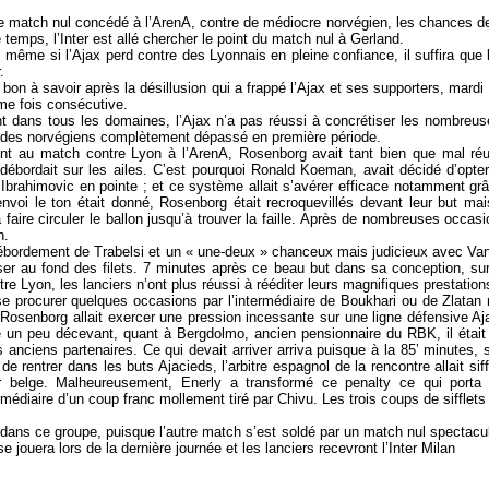
e match nul concédé à l’ArenA, contre de médiocre norvégien, les chances de 
temps, l’Inter est allé chercher le point du match nul à Gerland.
, même si l’Ajax perd contre des Lyonnais en pleine confiance, il suffira que 
.
 bon à savoir après la désillusion qui a frappé l’Ajax et ses supporters, mard
me fois consécutive.
nt dans tous les domaines, l’Ajax n’a pas réussi à concrétiser les nombreus
re des norvégiens complètement dépassé en première période.
t au match contre Lyon à l’ArenA, Rosenborg avait tant bien que mal réus
ébordait sur les ailes. C’est pourquoi Ronald Koeman, avait décidé d’opter
 Ibrahimovic en pointe ; et ce système allait s’avérer efficace notamment grâc
voi le ton était donné, Rosenborg était recroquevillés devant leur but mais 
à faire circuler le ballon jusqu’à trouver la faille. Après de nombreuses occa
n.
ébordement de Trabelsi et un « une-deux » chanceux mais judicieux avec Van 
ser au fond des filets. 7 minutes après ce beau but dans sa conception, surv
re Lyon, les lanciers n’ont plus réussi à rééditer leurs magnifiques prestatio
à se procurer quelques occasions par l’intermédiaire de Boukhari ou de Zlat
e Rosenborg allait exercer une pression incessante sur une ligne défensive A
é un peu décevant, quant à Bergdolmo, ancien pensionnaire du RBK, il étai
 anciens partenaires. Ce qui devait arriver arriva puisque à la 85’ minute
de rentrer dans les buts Ajacieds, l’arbitre espagnol de la rencontre allait sif
 belge. Malheureusement, Enerly a transformé ce penalty ce qui porta l
médiaire d’un coup franc mollement tiré par Chivu. Les trois coups de sifflets
é dans ce groupe, puisque l’autre match s’est soldé par un match nul spectac
 se jouera lors de la dernière journée et les lanciers recevront l’Inter Milan