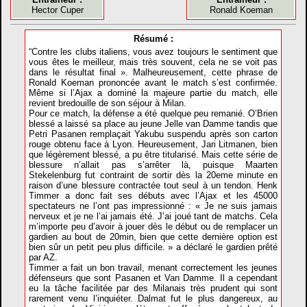
Hector Cuper
Ronald Koeman
Résumé :
“Contre les clubs italiens, vous avez toujours le sentiment que
vous êtes le meilleur, mais très souvent, cela ne se voit pas
dans le résultat final ». Malheureusement, cette phrase de
Ronald Koeman prononcée avant le match s’est confirmée.
Même si l’Ajax a dominé la majeure partie du match, elle
revient bredouille de son séjour à Milan.
Pour ce match, la défense a été quelque peu remanié. O’Brien
blessé a laissé sa place au jeune Jelle van Damme tandis que
Petri Pasanen remplaçait Yakubu suspendu après son carton
rouge obtenu face à Lyon. Heureusement, Jari Litmanen, bien
que légèrement blessé, a pu être titularisé. Mais cette série de
blessure n’allait pas s’arrêter là, puisque Maarten
Stekelenburg fut contraint de sortir dès la 20eme minute en
raison d’une blessure contractée tout seul à un tendon. Henk
Timmer a donc fait ses débuts avec l’Ajax et les 45000
spectateurs ne l’ont pas impressionné : « Je ne suis jamais
nerveux et je ne l’ai jamais été. J’ai joué tant de matchs. Cela
m’importe peu d’avoir à jouer dès le début ou de remplacer un
gardien au bout de 20min, bien que cette dernière option est
bien sûr un petit peu plus difficile. » a déclaré le gardien prêté
par AZ.
Timmer a fait un bon travail, menant correctement les jeunes
défenseurs que sont Pasanen et Van Damme. Il a cependant
eu la tâche facilitée par des Milanais très prudent qui sont
rarement venu l’inquiéter. Dalmat fut le plus dangereux, au