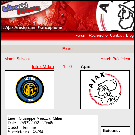
Forum
Recherche
Contact
Blog
Menu
Match Suivant
Match Précédent
Inter Milan
1 - 0
Ajax
Lieu : Giuseppe Meazza, Milan
Date : 25/09/2002 - 20h45
Statut : Terminé
Buteurs :
Spectateurs : 45784