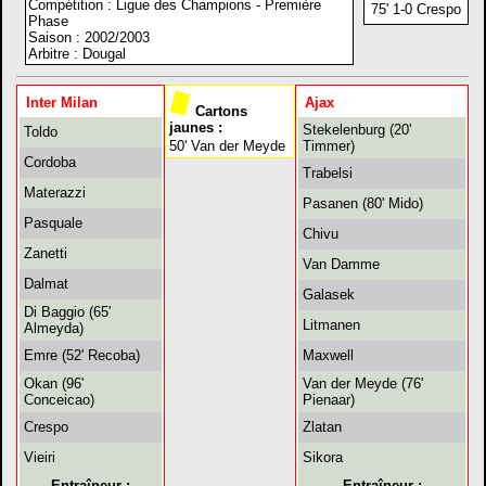
Compétition : Ligue des Champions - Première
75' 1-0 Crespo
Phase
Saison : 2002/2003
Arbitre : Dougal
Inter Milan
Ajax
Cartons
jaunes :
Stekelenburg (20'
Toldo
50' Van der Meyde
Timmer)
Cordoba
Trabelsi
Materazzi
Pasanen (80' Mido)
Pasquale
Chivu
Zanetti
Van Damme
Dalmat
Galasek
Di Baggio (65'
Litmanen
Almeyda)
Emre (52' Recoba)
Maxwell
Okan (96'
Van der Meyde (76'
Conceicao)
Pienaar)
Crespo
Zlatan
Vieiri
Sikora
Entraîneur :
Entraîneur :