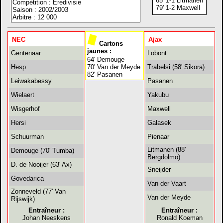
65' 1-1 Litmanen
Compétition : Eredivisie
79' 1-2 Maxwell
Saison : 2002/2003
Arbitre : 12 000
NEC
Ajax
Cartons
jaunes :
Gentenaar
Lobont
64' Demouge
Hesp
70' Van der Meyde
Trabelsi (58' Sikora)
82' Pasanen
Leiwakabessy
Pasanen
Wielaert
Yakubu
Wisgerhof
Maxwell
Hersi
Galasek
Schuurman
Pienaar
Litmanen (88'
Demouge (70' Tumba)
Bergdolmo)
D. de Nooijer (63' Ax)
Sneijder
Govedarica
Van der Vaart
Zonneveld (77' Van
Van der Meyde
Rijswijk)
Entraîneur :
Entraîneur :
Johan Neeskens
Ronald Koeman