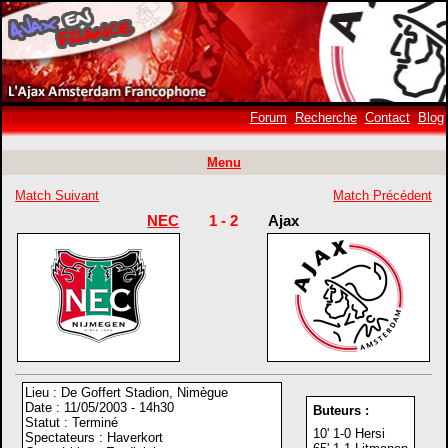
Forum
Recherche
Contact
Blog
Menu
Match Suivant
Match Précédent
NEC
1 - 2
Ajax
Lieu : De Goffert Stadion, Nimègue
Date : 11/05/2003 - 14h30
Buteurs :
Statut : Terminé
10' 1-0 Hersi
Spectateurs : Haverkort