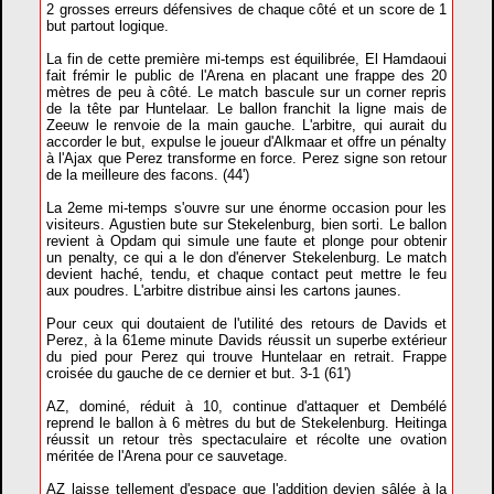
2 grosses erreurs défensives de chaque côté et un score de 1
but partout logique.
La fin de cette première mi-temps est équilibrée, El Hamdaoui
fait frémir le public de l'Arena en placant une frappe des 20
mètres de peu à côté. Le match bascule sur un corner repris
de la tête par Huntelaar. Le ballon franchit la ligne mais de
Zeeuw le renvoie de la main gauche. L'arbitre, qui aurait du
accorder le but, expulse le joueur d'Alkmaar et offre un pénalty
à l'Ajax que Perez transforme en force. Perez signe son retour
de la meilleure des facons. (44')
La 2eme mi-temps s'ouvre sur une énorme occasion pour les
visiteurs. Agustien bute sur Stekelenburg, bien sorti. Le ballon
revient à Opdam qui simule une faute et plonge pour obtenir
un penalty, ce qui a le don d'énerver Stekelenburg. Le match
devient haché, tendu, et chaque contact peut mettre le feu
aux poudres. L'arbitre distribue ainsi les cartons jaunes.
Pour ceux qui doutaient de l'utilité des retours de Davids et
Perez, à la 61eme minute Davids réussit un superbe extérieur
du pied pour Perez qui trouve Huntelaar en retrait. Frappe
croisée du gauche de ce dernier et but. 3-1 (61')
AZ, dominé, réduit à 10, continue d'attaquer et Dembélé
reprend le ballon à 6 mètres du but de Stekelenburg. Heitinga
réussit un retour très spectaculaire et récolte une ovation
méritée de l'Arena pour ce sauvetage.
AZ laisse tellement d'espace que l'addition devien sâlée à la