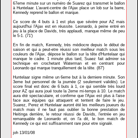
67eme minute sur un numéro de Suarez qui transmet le ballon
à Huntelaar. L'avant-centre de l'Ajax place un lob sur la barre,
Kennedy reprend le ballon et marque.
Ce score de 4 buts à 1 est plus que sévère pour AZ mais
aujourd'hui l'Ajax est en réussite. Leonardo, à peine entré en
jeu à la place de Davids, très applaudi, manque même de peu
le 5-1. (71')
En fin de match, Kennedy, très médiocre depuis le début de
saison et qui a peut-etre réussi son meilleur match sous les
couleurs de l'Ajax, dépose le ballon sur la tête d'Huntelaar qui
manque le cadre. 1 minute plus tard, Suaez fait admirer sa
technique en crochetant Waterman et en centrant pour
Leonardo qui marque tranquillement de la tête. (87')
Huntelaar signe même un 6eme but à la derniere minute. Son
3eme but personnel de la journée (2 seulement validés). Le
score final est donc de 6 buts à 1, ce qui semble très lourd
pour AZ qui aura joué toute la 2eme mi-temps à 10. Le match
aura été spectaculaire, et confirme que l'Ajax est plus à l'aise
face aux équipes qui attaquent et tentent de faire le jeu.
Suarez, Perez et Huntelaar auront été les meilleurs joueurs du
match mais il ne faut pas oublier la bonne prestation de
Heitinga derrière, le retour réussi de Davids, l'entrée en jeu
remarquable de Leonardo et, on l'a dit, le bon match de
Kennedy ce qui est suffisamment rare pour etre signalé.
joh 13/01/08