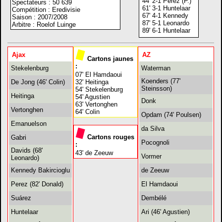
44' 2-1 Perez (P.)
Spectateurs : 50 639
61' 3-1 Huntelaar
Compétition : Eredivisie
67' 4-1 Kennedy
Saison : 2007/2008
87' 5-1 Leonardo
Arbitre : Roelof Luinge
89' 6-1 Huntelaar
Ajax
AZ
Cartons jaunes
:
Stekelenburg
Waterman
07' El Hamdaoui
Koenders (77'
De Jong (46' Colin)
32' Heitinga
Steinsson)
54' Stekelenburg
Heitinga
54' Agustien
Donk
63' Vertonghen
Vertonghen
64' Colin
Opdam (74' Poulsen)
Emanuelson
da Silva
Cartons rouges
Gabri
Pocognoli
:
Davids (68'
43' de Zeeuw
Vormer
Leonardo)
Kennedy Bakircioglu
de Zeeuw
Perez (82' Donald)
El Hamdaoui
Suárez
Dembélé
Huntelaar
Ari (46' Agustien)