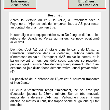
Entraîneur :
Entraîneur :
Adrie Koster
Louis van Gaal
Résumé :
Après la victoire du PSV la veille, à Rotterdam face à
Feyenoord, l'Ajax se doit de l'emporter face à AZ pour rester
au contact du champion en titre.
Koster aligne une equipe inédite avec De Jong en défense, les
retours de Davids et Perez au milieu, Kennedy positionné
ailier droit.
D'entrée, c'est AZ qui s'installe dans le camp de l'Ajax. El
Hamdaoui s'enfonce dans la défense, Heitinga tente de
s'interposer en vain. L'attaquant d'AZ trouve le poteau et le
ballon revient en jeu. Les défenseurs ajacides se regardent
pendant qu'Ari ajuste Stekelenburg tranquillement. Van Gaal
exprime sa joie d'une facon démonstrative, quasi provocatrice.
(4')
La passivité de la défense de l'Ajax est à nouveau frappante
et inquiétante.
Le club d'Amsterdam réagit timidement, ne se créé pas
d'occasion jusqu'à la 23eme minute. Sur un très mauvais
renvoi de la défense d'Alkmaar, Vertonghen place, à une
dizaine de metres du but, une frappe sèche du gauche qui fait
mouche.