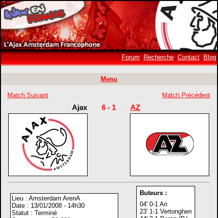
Forum
Recherche
Contact
Blog
Menu
Match Suivant
Match Précédent
Ajax
6 - 1
AZ
Buteurs :
Lieu : Amsterdam ArenA
04' 0-1 Ari
Date : 13/01/2008 - 14h30
23' 1-1 Vertonghen
Statut : Terminé