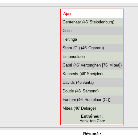
Ajax
Gentenaar (46' Stekelenburg)
Colin
Heitinga
Stam (C.) (46' Ogararu)
Emanuelson
Gabri (46' Vertonghen [76' Mitea])
Kennedy (46' Sneijder)
Davids (46' Anita)
Doutie (46' Sarpong)
Fanteni (46' Huntelaar (C.))
Mitea (46' Delorge)
Entraîneur :
Henk ten Cate
Résumé :