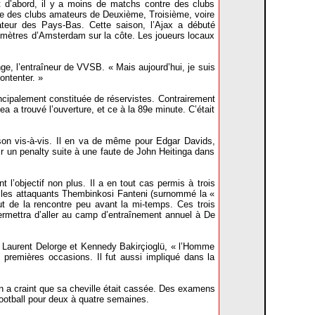
t d’abord, il y a moins de matchs contre des clubs
tre des clubs amateurs de Deuxième, Troisième, voire
ateur des Pays-Bas. Cette saison, l’Ajax a débuté
omètres d’Amsterdam sur la côte. Les joueurs locaux
nge, l’entraîneur de VVSB. « Mais aujourd’hui, je suis
ontenter. »
incipalement constituée de réservistes. Contrairement
ea a trouvé l’ouverture, et ce à la 89e minute. C’était
 son vis-à-vis. Il en va de même pour Edgar Davids,
r un penalty suite à une faute de John Heitinga dans
l’objectif non plus. Il a en tout cas permis à trois
, et les attaquants Thembinkosi Fanteni (surnommé la «
ut de la rencontre peu avant la mi-temps. Ces trois
permettra d’aller au camp d’entraînement annuel à De
: Laurent Delorge et Kennedy Bakirçioglü, « l’Homme
premières occasions. Il fut aussi impliqué dans la
on a craint que sa cheville était cassée. Des examens
 football pour deux à quatre semaines.