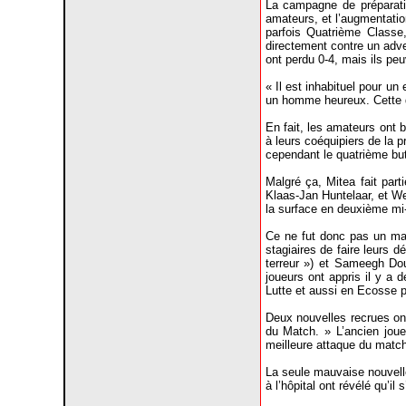
La campagne de préparati
amateurs, et l’augmentatio
parfois Quatrième Classe
directement contre un adv
ont perdu 0-4, mais ils peu
« Il est inhabituel pour un
un homme heureux. Cette d
En fait, les amateurs ont 
à leurs coéquipiers de la p
cependant le quatrième bu
Malgré ça, Mitea fait par
Klaas-Jan Huntelaar, et We
la surface en deuxième mi-t
Ce ne fut donc pas un matc
stagiaires de faire leurs d
terreur ») et Sameegh Dou
joueurs ont appris il y a 
Lutte et aussi en Ecosse p
Deux nouvelles recrues on
du Match. » L’ancien jou
meilleure attaque du match
La seule mauvaise nouvelle
à l’hôpital ont révélé qu’i