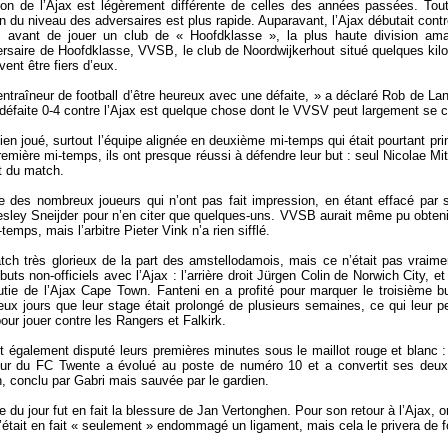
on de l’Ajax est légèrement différente de celles des années passées. Tou
n du niveau des adversaires est plus rapide. Auparavant, l’Ajax débutait con
, avant de jouer un club de « Hoofdklasse », la plus haute division am
ersaire de Hoofdklasse, VVSB, le club de Noordwijkerhout situé quelques kil
vent être fiers d’eux.
 entraîneur de football d’être heureux avec une défaite, » a déclaré Rob de La
éfaite 0-4 contre l’Ajax est quelque chose dont le VVSV peut largement se c
bien joué, surtout l’équipe alignée en deuxième mi-temps qui était pourtant pr
remière mi-temps, ils ont presque réussi à défendre leur but : seul Nicolae Mit
t du match.
tie des nombreux joueurs qui n’ont pas fait impression, en étant effacé par
sley Sneijder pour n’en citer que quelques-uns. VVSB aurait même pu obteni
emps, mais l’arbitre Pieter Vink n’a rien sifflé.
h très glorieux de la part des amstellodamois, mais ce n’était pas vraiment 
ébuts non-officiels avec l’Ajax : l’arrière droit Jürgen Colin de Norwich City
tie de l’Ajax Cape Town. Fanteni en a profité pour marquer le troisième b
deux jours que leur stage était prolongé de plusieurs semaines, ce qui leur 
our jouer contre les Rangers et Falkirk.
t également disputé leurs premières minutes sous le maillot rouge et blanc 
eur du FC Twente a évolué au poste de numéro 10 et a convertit ses deux 
, conclu par Gabri mais sauvée par le gardien.
 du jour fut en fait la blessure de Jan Vertonghen. Pour son retour à l’Ajax, 
l s’était en fait « seulement » endommagé un ligament, mais cela le privera de