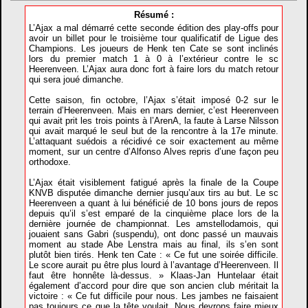
Résumé :
L’Ajax a mal démarré cette seconde édition des play-offs pour
avoir un billet pour le troisième tour qualificatif de Ligue des
Champions. Les joueurs de Henk ten Cate se sont inclinés
lors du premier match 1 à 0 à l’extérieur contre le sc
Heerenveen. L’Ajax aura donc fort à faire lors du match retour
qui sera joué dimanche.
Cette saison, fin octobre, l’Ajax s’était imposé 0-2 sur le
terrain d’Heerenveen. Mais en mars dernier, c’est Heerenveen
qui avait prit les trois points à l’ArenA, la faute à Larse Nilsson
qui avait marqué le seul but de la rencontre à la 17e minute.
L’attaquant suédois a récidivé ce soir exactement au même
moment, sur un centre d’Alfonso Alves repris d’une façon peu
orthodoxe.
L’Ajax était visiblement fatigué après la finale de la Coupe
KNVB disputée dimanche dernier jusqu’aux tirs au but. Le sc
Heerenveen a quant à lui bénéficié de 10 bons jours de repos
depuis qu’il s’est emparé de la cinquième place lors de la
dernière journée de championnat. Les amstellodamois, qui
jouaient sans Gabri (suspendu), ont donc passé un mauvais
moment au stade Abe Lenstra mais au final, ils s’en sont
plutôt bien tirés. Henk ten Cate : « Ce fut une soirée difficile.
Le score aurait pu être plus lourd à l’avantage d’Heerenveen. Il
faut être honnête là-dessus. » Klaas-Jan Huntelaar était
également d’accord pour dire que son ancien club méritait la
victoire : « Ce fut difficile pour nous. Les jambes ne faisaient
pas toujours ce que la tête voulait. Nous devrons faire mieux