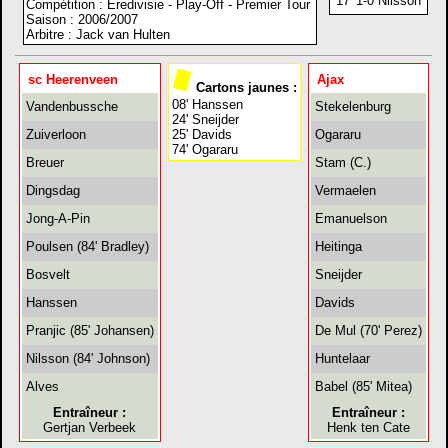
17' 1-0 Nilsson
Compétition : Eredivisie - Play-Off - Premier Tour
Saison : 2006/2007
Arbitre : Jack van Hulten
sc Heerenveen
Ajax
Cartons jaunes :
08' Hanssen
Vandenbussche
Stekelenburg
24' Sneijder
Zuiverloon
25' Davids
Ogararu
74' Ogararu
Breuer
Stam (C.)
Dingsdag
Vermaelen
Jong-A-Pin
Emanuelson
Poulsen (84' Bradley)
Heitinga
Bosvelt
Sneijder
Hanssen
Davids
Pranjic (85' Johansen)
De Mul (70' Perez)
Nilsson (84' Johnson)
Huntelaar
Alves
Babel (85' Mitea)
Entraîneur :
Entraîneur :
Gertjan Verbeek
Henk ten Cate