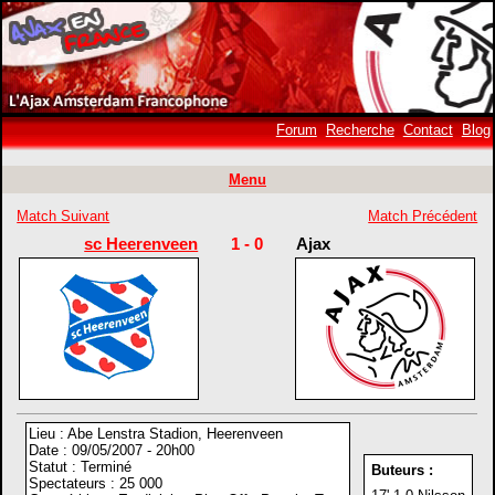
Forum
Recherche
Contact
Blog
Menu
Match Suivant
Match Précédent
sc Heerenveen
1 - 0
Ajax
Lieu : Abe Lenstra Stadion, Heerenveen
Date : 09/05/2007 - 20h00
Statut : Terminé
Buteurs :
Spectateurs : 25 000