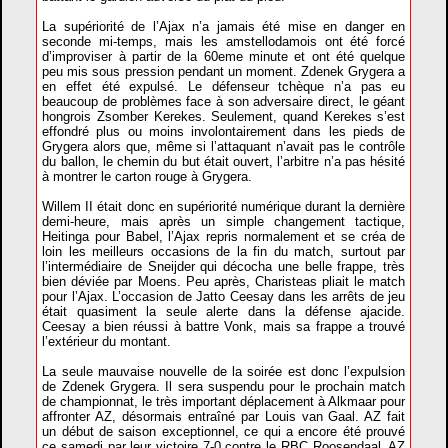
La supériorité de l’Ajax n’a jamais été mise en danger en
seconde mi-temps, mais les amstellodamois ont été forcé
d’improviser à partir de la 60eme minute et ont été quelque
peu mis sous pression pendant un moment. Zdenek Grygera a
en effet été expulsé. Le défenseur tchèque n’a pas eu
beaucoup de problèmes face à son adversaire direct, le géant
hongrois Zsomber Kerekes. Seulement, quand Kerekes s’est
effondré plus ou moins involontairement dans les pieds de
Grygera alors que, même si l’attaquant n’avait pas le contrôle
du ballon, le chemin du but était ouvert, l’arbitre n’a pas hésité
à montrer le carton rouge à Grygera.
Willem II était donc en supériorité numérique durant la dernière
demi-heure, mais après un simple changement tactique,
Heitinga pour Babel, l’Ajax repris normalement et se créa de
loin les meilleurs occasions de la fin du match, surtout par
l’intermédiaire de Sneijder qui décocha une belle frappe, très
bien déviée par Moens. Peu après, Charisteas pliait le match
pour l’Ajax. L’occasion de Jatto Ceesay dans les arrêts de jeu
était quasiment la seule alerte dans la défense ajacide.
Ceesay a bien réussi à battre Vonk, mais sa frappe a trouvé
l’extérieur du montant.
La seule mauvaise nouvelle de la soirée est donc l’expulsion
de Zdenek Grygera. Il sera suspendu pour le prochain match
de championnat, le très important déplacement à Alkmaar pour
affronter AZ, désormais entraîné par Louis van Gaal. AZ fait
un début de saison exceptionnel, ce qui a encore été prouvé
ce samedi par leur victoire 7-0 contre le RBC Roosendaal. AZ