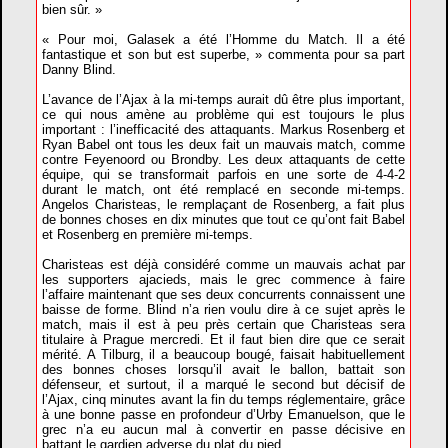
bien sûr. »
« Pour moi, Galasek a été l’Homme du Match. Il a été
fantastique et son but est superbe, » commenta pour sa part
Danny Blind.
L’avance de l’Ajax à la mi-temps aurait dû être plus important,
ce qui nous amène au problème qui est toujours le plus
important : l’inefficacité des attaquants. Markus Rosenberg et
Ryan Babel ont tous les deux fait un mauvais match, comme
contre Feyenoord ou Brondby. Les deux attaquants de cette
équipe, qui se transformait parfois en une sorte de 4-4-2
durant le match, ont été remplacé en seconde mi-temps.
Angelos Charisteas, le remplaçant de Rosenberg, a fait plus
de bonnes choses en dix minutes que tout ce qu’ont fait Babel
et Rosenberg en première mi-temps.
Charisteas est déjà considéré comme un mauvais achat par
les supporters ajacieds, mais le grec commence à faire
l’affaire maintenant que ses deux concurrents connaissent une
baisse de forme. Blind n’a rien voulu dire à ce sujet après le
match, mais il est à peu près certain que Charisteas sera
titulaire à Prague mercredi. Et il faut bien dire que ce serait
mérité. A Tilburg, il a beaucoup bougé, faisait habituellement
des bonnes choses lorsqu’il avait le ballon, battait son
défenseur, et surtout, il a marqué le second but décisif de
l’Ajax, cinq minutes avant la fin du temps réglementaire, grâce
à une bonne passe en profondeur d’Urby Emanuelson, que le
grec n’a eu aucun mal à convertir en passe décisive en
battant le gardien adverse du plat du pied.