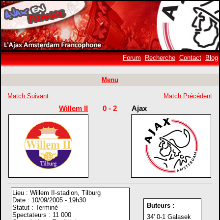
Forum
Recherche
Contact
Blog
Menu
Match Suivant
Match Précédent
Willem II
0 - 2
Ajax
Lieu : Willem II-stadion, Tilburg
Date : 10/09/2005 - 19h30
Buteurs :
Statut : Terminé
Spectateurs : 11 000
34' 0-1 Galasek