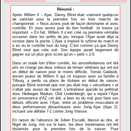
Résumé :
Après Willem II – Ajax, Danny Blind était vraiment quelqu’un
de satisfait pour la première fois en trois matchs de
championnat. « Nous avons joué de façon dominante et avec
contrôle. Et nous avons joué du bon football. Je trouve ça
important. » En fait, Willem II s’est créé sa première véritable
occasion dans les arrêts de jeu, lorsque l’Ajax avait déjà la
victoire dans la poche. L’Ajax a imposé le rythme du match et
a en eu le contrôle tout du long. C’est comme ça que Danny
Blind veut que cela soit. Son équipe aurait largement dû
gagner sur un plus gros score qu’un « petit » 2-0.
Dans un stade loin d’être comble, les amstellodamois ont été
pris en charge par deux milieux de terrain vétérans qui ont eut
un début de saison pour le moins difficile. Tomás Galásek,
ancien joueur de Willem II qui vit toujours avec sa famille à
Tilburg, a perdu sa place de titulaire en début de saison,
puisque Blind estimait que son jeu était trop « sécuritaire » et
n’allait pas assez de l’avant. L’entraîneur ajacide lui préférait
donc Hedwiges Maduro. Olaf Lindenbergh, qui a rejoint l’Ajax
en provenance d’AZ cet été, a bien eu du mal pour faire ses
débuts officiels avec l’Ajax, entre un problème musculaire et
deux performances désastreuses avec Jong Ajax (Ajax 2),
incluant une défaite 7-1 contre Jong Vitesse.
En raison de l’absence de Julien Escudé, blessé au dos, et
Nigel de Jong, mis sur le banc, les deux trentenaires ont été
titularisés pour la première fois de la saison. Pour