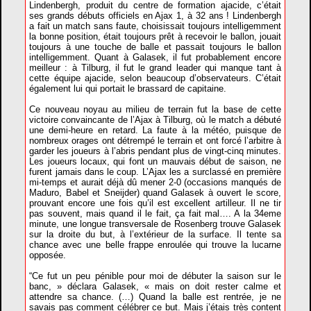
Lindenbergh, produit du centre de formation ajacide, c’était
ses grands débuts officiels en Ajax 1, à 32 ans ! Lindenbergh
a fait un match sans faute, choisissait toujours intelligemment
la bonne position, était toujours prêt à recevoir le ballon, jouait
toujours à une touche de balle et passait toujours le ballon
intelligemment. Quant à Galasek, il fut probablement encore
meilleur : à Tilburg, il fut le grand leader qui manque tant à
cette équipe ajacide, selon beaucoup d’observateurs. C’était
également lui qui portait le brassard de capitaine.
Ce nouveau noyau au milieu de terrain fut la base de cette
victoire convaincante de l’Ajax à Tilburg, où le match a débuté
une demi-heure en retard. La faute à la météo, puisque de
nombreux orages ont détrempé le terrain et ont forcé l’arbitre à
garder les joueurs à l’abris pendant plus de vingt-cinq minutes.
Les joueurs locaux, qui font un mauvais début de saison, ne
furent jamais dans le coup. L’Ajax les a surclassé en première
mi-temps et aurait déjà dû mener 2-0 (occasions manqués de
Maduro, Babel et Sneijder) quand Galasek à ouvert le score,
prouvant encore une fois qu’il est excellent artilleur. Il ne tir
pas souvent, mais quand il le fait, ça fait mal…. A la 34eme
minute, une longue transversale de Rosenberg trouve Galasek
sur la droite du but, à l’extérieur de la surface. Il tente sa
chance avec une belle frappe enroulée qui trouve la lucarne
opposée.
“Ce fut un peu pénible pour moi de débuter la saison sur le
banc, » déclara Galasek, « mais on doit rester calme et
attendre sa chance. (…) Quand la balle est rentrée, je ne
savais pas comment célébrer ce but. Mais j’étais très content