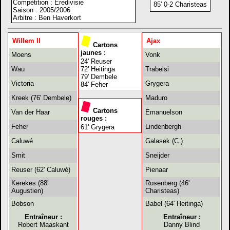
Compétition : Eredivisie
85' 0-2 Charisteas
Saison : 2005/2006
Arbitre : Ben Haverkort
Willem II
Ajax
Cartons
jaunes :
Moens
Vonk
24' Reuser
Wau
72' Heitinga
Trabelsi
79' Dembele
Victoria
Grygera
84' Feher
Kreek (76' Dembele)
Maduro
Cartons
Van der Haar
Emanuelson
rouges :
Feher
Lindenbergh
61' Grygera
Caluwé
Galasek (C.)
Smit
Sneijder
Reuser (62' Caluwé)
Pienaar
Kerekes (88'
Rosenberg (46'
Augustien)
Charisteas)
Bobson
Babel (64' Heitinga)
Entraîneur :
Entraîneur :
Robert Maaskant
Danny Blind