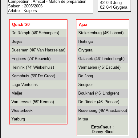
Compétition : Amical - Match de préparation
43' 0-3 Jong
Saison : 2005/2006
82' 0-4 Grygera
Arbitre : Kuipers
Quick '20
Ajax
De Römph (46' Schaepers)
Stekelenburg (46' Lobont)
Beijes
Heitinga
Duesman (46' Van Harsselaar)
Grygera
Engbers (74' Beuvink)
Galasek (46' Lindenbergh)
Heinink (74' Winkelhuis)
Vermaelen (46' Escudé)
Kamphuis (59' De Groot)
De Jong
Lage Venterink
Sneijder
Meijer
Boukhari (46' Lindgren)
Van Ierssel (59' Kemna)
De Ridder (46' Pienaar)
Westerbeek
Rosenberg (46' Anastasiou)
Yarburg
Mitea
Entraîneur :
Danny Blind