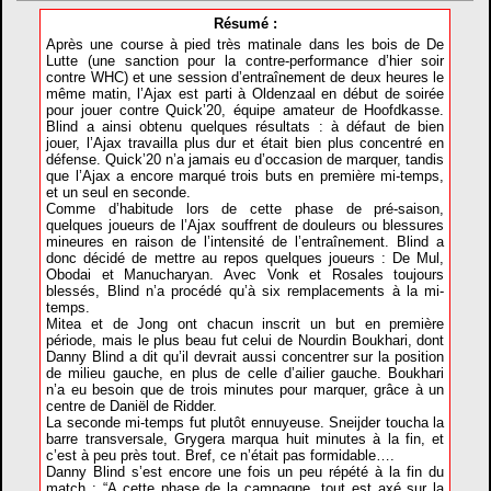
Résumé :
Après une course à pied très matinale dans les bois de De
Lutte (une sanction pour la contre-performance d’hier soir
contre WHC) et une session d’entraînement de deux heures le
même matin, l’Ajax est parti à Oldenzaal en début de soirée
pour jouer contre Quick’20, équipe amateur de Hoofdkasse.
Blind a ainsi obtenu quelques résultats : à défaut de bien
jouer, l’Ajax travailla plus dur et était bien plus concentré en
défense. Quick’20 n’a jamais eu d’occasion de marquer, tandis
que l’Ajax a encore marqué trois buts en première mi-temps,
et un seul en seconde.
Comme d’habitude lors de cette phase de pré-saison,
quelques joueurs de l’Ajax souffrent de douleurs ou blessures
mineures en raison de l’intensité de l’entraînement. Blind a
donc décidé de mettre au repos quelques joueurs : De Mul,
Obodai et Manucharyan. Avec Vonk et Rosales toujours
blessés, Blind n’a procédé qu’à six remplacements à la mi-
temps.
Mitea et de Jong ont chacun inscrit un but en première
période, mais le plus beau fut celui de Nourdin Boukhari, dont
Danny Blind a dit qu’il devrait aussi concentrer sur la position
de milieu gauche, en plus de celle d’ailier gauche. Boukhari
n’a eu besoin que de trois minutes pour marquer, grâce à un
centre de Daniël de Ridder.
La seconde mi-temps fut plutôt ennuyeuse. Sneijder toucha la
barre transversale, Grygera marqua huit minutes à la fin, et
c’est à peu près tout. Bref, ce n’était pas formidable….
Danny Blind s’est encore une fois un peu répété à la fin du
match : “A cette phase de la campagne, tout est axé sur la