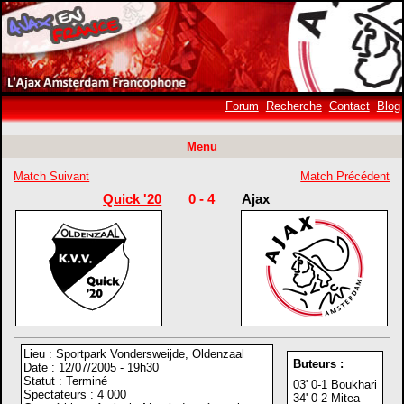
Forum
Recherche
Contact
Blog
Menu
Match Suivant
Match Précédent
Quick '20
0 - 4
Ajax
Lieu : Sportpark Vondersweijde, Oldenzaal
Buteurs :
Date : 12/07/2005 - 19h30
Statut : Terminé
03' 0-1 Boukhari
Spectateurs : 4 000
34' 0-2 Mitea