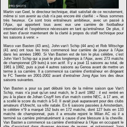
Martin van Geel, le directeur technique, était satisfait de ce recrutement,
même si son avenir au club n’a pas encore été clarifié : « Nous sommes
très heureux. Ce sont trois entraîneurs ambitieux, avec un passé à
l’Ajax, qui apportent tous avec eux une carrière de footballeur
international et l’expérience nécessaire en tant qu’entraîneur. De plus, il
est bien d’avoir maintenant de la clarté à propos du staff technique pour
les saisons à venir. »
Marco van Basten (43 ans), John van’t Schip (44 ans) et Rob Witschge
(41 ans) ont tous les trois commencé leur carrière de joueur à l’Ajax
dans les années 1980. Si Van Basten est de loin le plus célèbre, c’est
John Van’t Schip qui a joué le plus longtemps à l’Ajax, avec 273 matchs
de championnat (29 buts) à son actif. Il y a joué 11 saisons au total, de
1981 à 1992, puis a joué 4 autres saisons au Genoa avant de mettre un
terme à sa carrière. Il a commencé sa carrière d’entraîneur en dirigeant
le FC Twente en 2001-2002 avant d’entraîner Jong Ajax lors des deux
saisons suivantes.
Van Basten a pour sa part débuté lors de la même saison que Van’t
Schip, mais n’a joué qu’un seul match, le 3 avril 1982 : il est rentré en
jeu à la place de Johan Cruyff lors d’un match contre NEC, à 17 ans, et
a scellé le score du match à 5-0. Il avait joué auparavant pour des clubs
amateurs d’Utrecht, sa ville natale. En 6 saisons passées à Amsterdam,
le célèbre n°9 a marqué 152 buts en 172 matchs, dont 127 buts en 133
matchs de championnat, puis il a ensuite rejoint le Milan AC où il a
terminé sa carrière prématurément à cause d’une blessure à la cheville.
Van Basten a commencé sa carrière d’entraîneur à l’Ajax en occupant le
rôle d’assistant dans diverses équipes de jeunes, et notamment Jong