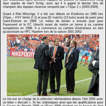
Ajax auprès de Van’t Schip, avec qui il a gagné le dernier titre de
champion des équipes réserves remporté par « l’Ajax 2 » (2003-2004).
Quant à Rob Witschge, il a fait ses débuts en Eredivise en 1985 lors
d’Ajax – VVV Venlo (7-1) et joua 92 matchs (13 buts) avant de partir pour
Saint-Étienne en 1989. Le milieu de terrain a ensuite joué pour
Feyenoord et le FC Utrecht avant de mettre un terme à sa carrière
européenne en 1998. Il a commencé sa carrière d’entraîneur en tant
qu’assistant au HFC Haarlem lors de la saison 2001-2002.
Le trio est en charge de la sélection néerlandaise depuis l’été 2004 avec
un bilan « discuté ». Si les statistiques ainsi que les qualifications pour
la Coupe du Monde 2006 et l’Euro 2008 plaident en la faveur de Van