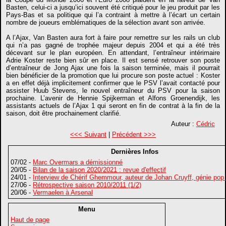
Basten, celui-ci a jusqu’ici souvent été critiqué pour le jeu produit par les
Pays-Bas et sa politique qui l’a contraint à mettre à l’écart un certain
nombre de joueurs emblématiques de la sélection avant son arrivée.
A l’Ajax, Van Basten aura fort à faire pour remettre sur les rails un club
qui n’a pas gagné de trophée majeur depuis 2004 et qui a été très
décevant sur le plan européen. En attendant, l’entraîneur intérimaire
Adrie Koster reste bien sûr en place. Il est sensé retrouver son poste
d’entraîneur de Jong Ajax une fois la saison terminée, mais il pourrait
bien bénéficier de la promotion que lui procure son poste actuel : Koster
a en effet déjà implicitement confirmer que le PSV l’avait contacté pour
assister Huub Stevens, le nouvel entraîneur du PSV pour la saison
prochaine. L’avenir de Hennie Spijkerman et Alfons Groenendijk, les
assistants actuels de l’Ajax 1 qui seront en fin de contrat à la fin de la
saison, doit être prochainement clarifié.
Auteur :
Cédric
<<< Suivant
|
Précédent >>>
Dernières Infos
07/02 -
Marc Overmars a démissionné
20/05 -
Bilan de la saison 2020/2021 : revue d'effectif
24/01 -
Interview de Chérif Ghemmour, auteur de Johan Cruyff, génie pop
27/06 -
Rétrospective saison 2010/2011 (1/2)
20/06 -
Vermaelen à Arsenal
Menu
Haut de page