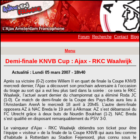
Forum
Recherche
Contact
Blog
Menu
Demi-finale KNVB Cup : Ajax - RKC Waalwijk
Actualité : Lundi 05 mars 2007 - 18h40
Après sa victoire (0-2) contre Willem II en quart de finale la Coupe KNVB
mercredi dernier, l’Ajax a découvert son prochain adversaire à l’occasion
du tirage au sort qui a eut lieu plus tard dans la soirée : ce sera le RKC
Waalwijk, l’actuel avant dernier du championnat qui a éliminé Roda JC
(1-0). Ce match de demi-finale de la Coupe des Pays-Bas aura lieu à
l’Amsterdam ArenA le mercredi 18 avril à 20h45. L’autre demi-finale
opposera AZ à NAC Breda le 19 avril à Alkmaar. AZ s’est débarrassé du
FC Utrecht grâce à deux buts de Nourdin Boukhari (1-2). NAC Breda
s’est qualifié en disposant remarquablement du PSV 3-0.
Le vainqueur d’Ajax - RKC Waalwijk obtiendra son ticket pour être
l’équipe « visiteur » de la finale de la Coupe KNVB qui aura lieu comme
d’habitude à Rotterdam au Stadion Feijenoord, plus connu sous le