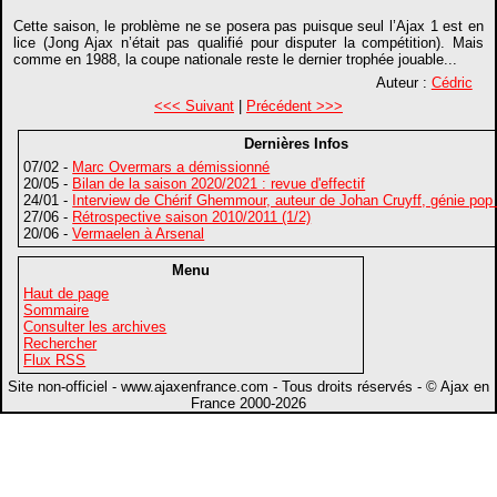
Cette saison, le problème ne se posera pas puisque seul l’Ajax 1 est en
lice (Jong Ajax n’était pas qualifié pour disputer la compétition). Mais
comme en 1988, la coupe nationale reste le dernier trophée jouable...
Auteur :
Cédric
<<< Suivant
|
Précédent >>>
Dernières Infos
07/02 -
Marc Overmars a démissionné
20/05 -
Bilan de la saison 2020/2021 : revue d'effectif
24/01 -
Interview de Chérif Ghemmour, auteur de Johan Cruyff, génie pop
27/06 -
Rétrospective saison 2010/2011 (1/2)
20/06 -
Vermaelen à Arsenal
Menu
Haut de page
Sommaire
Consulter les archives
Rechercher
Flux RSS
Site non-officiel - www.ajaxenfrance.com - Tous droits réservés - © Ajax en
France 2000-2026