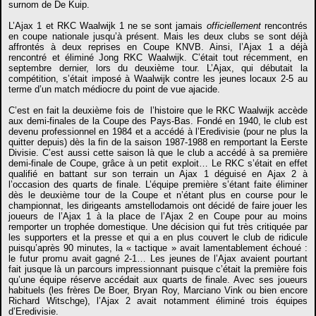
surnom de De Kuip.
L’Ajax 1 et RKC Waalwijk 1 ne se sont jamais
officiellement
rencontrés
en coupe nationale jusqu’à présent. Mais les deux clubs se sont déjà
affrontés à deux reprises en Coupe KNVB. Ainsi, l’Ajax 1 a déjà
rencontré et éliminé Jong RKC Waalwijk. C’était tout récemment, en
septembre dernier, lors du deuxième tour. L’Ajax, qui débutait la
compétition, s’était imposé à Waalwijk contre les jeunes locaux 2-5 au
terme d’un match médiocre du point de vue ajacide.
C’est en fait la deuxième fois de l’histoire que le RKC Waalwijk accède
aux demi-finales de la Coupe des Pays-Bas. Fondé en 1940, le club est
devenu professionnel en 1984 et a accédé à l’Eredivisie (pour ne plus la
quitter depuis) dès la fin de la saison 1987-1988 en remportant la Eerste
Divisie. C’est aussi cette saison là que le club a accédé à sa première
demi-finale de Coupe, grâce à un petit exploit… Le RKC s’était en effet
qualifié en battant sur son terrain un Ajax 1 déguisé en Ajax 2 à
l’occasion des quarts de finale. L’équipe première s’étant faite éliminer
dès le deuxième tour de la Coupe et n’étant plus en course pour le
championnat, les dirigeants amstellodamois ont décidé de faire jouer les
joueurs de l’Ajax 1 à la place de l’Ajax 2 en Coupe pour au moins
remporter un trophée domestique. Une décision qui fut très critiquée par
les supporters et la presse et qui a en plus couvert le club de ridicule
puisqu’après 90 minutes, la « tactique » avait lamentablement échoué :
le futur promu avait gagné 2-1… Les jeunes de l’Ajax avaient pourtant
fait jusque là un parcours impressionnant puisque c’était la première fois
qu’une équipe réserve accédait aux quarts de finale. Avec ses joueurs
habituels (les frères De Boer, Bryan Roy, Marciano Vink ou bien encore
Richard Witschge), l’Ajax 2 avait notamment éliminé trois équipes
d’Eredivisie.