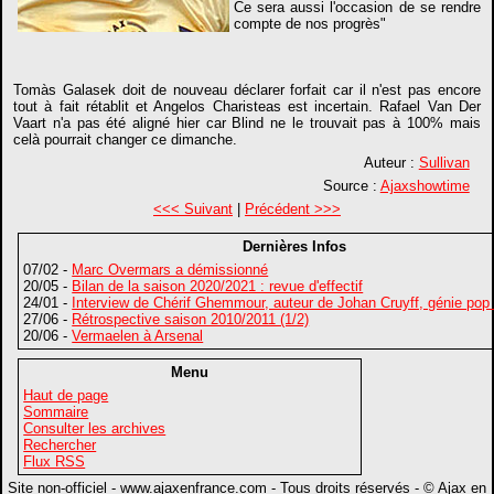
Ce sera aussi l'occasion de se rendre
compte de nos progrès"
Tomàs Galasek doit de nouveau déclarer forfait car il n'est pas encore
tout à fait rétablit et Angelos Charisteas est incertain. Rafael Van Der
Vaart n'a pas été aligné hier car Blind ne le trouvait pas à 100% mais
celà pourrait changer ce dimanche.
Auteur :
Sullivan
Source :
Ajaxshowtime
<<< Suivant
|
Précédent >>>
Dernières Infos
07/02 -
Marc Overmars a démissionné
20/05 -
Bilan de la saison 2020/2021 : revue d'effectif
24/01 -
Interview de Chérif Ghemmour, auteur de Johan Cruyff, génie pop
27/06 -
Rétrospective saison 2010/2011 (1/2)
20/06 -
Vermaelen à Arsenal
Menu
Haut de page
Sommaire
Consulter les archives
Rechercher
Flux RSS
Site non-officiel - www.ajaxenfrance.com - Tous droits réservés - © Ajax en