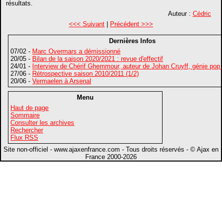
résultats.
Auteur :
Cédric
<<< Suivant
|
Précédent >>>
Dernières Infos
07/02 -
Marc Overmars a démissionné
20/05 -
Bilan de la saison 2020/2021 : revue d'effectif
24/01 -
Interview de Chérif Ghemmour, auteur de Johan Cruyff, génie pop
27/06 -
Rétrospective saison 2010/2011 (1/2)
20/06 -
Vermaelen à Arsenal
Menu
Haut de page
Sommaire
Consulter les archives
Rechercher
Flux RSS
Site non-officiel - www.ajaxenfrance.com - Tous droits réservés - © Ajax en
France 2000-2026