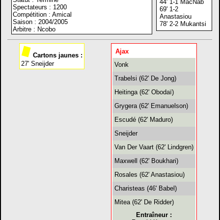
44' 1-1 MacNab
Spectateurs : 1200
69' 1-2
Compétition : Amical
Anastasiou
Saison : 2004/2005
78' 2-2 Mukantsi
Arbitre : Ncobo
Ajax
Cartons jaunes :
27' Sneijder
Vonk
Trabelsi (62' De Jong)
Heitinga (62' Obodaï)
Grygera (62' Emanuelson)
Escudé (62' Maduro)
Sneijder
Van Der Vaart (62' Lindgren)
Maxwell (62' Boukhari)
Rosales (62' Anastasiou)
Charisteas (46' Babel)
Mitea (62' De Ridder)
Entraîneur :