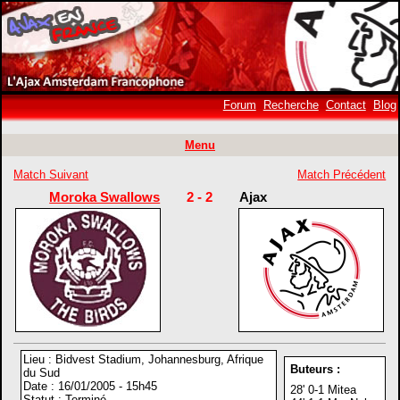
Forum
Recherche
Contact
Blog
Menu
Match Suivant
Match Précédent
Moroka Swallows
2 - 2
Ajax
Lieu : Bidvest Stadium, Johannesburg, Afrique
Buteurs :
du Sud
Date : 16/01/2005 - 15h45
28' 0-1 Mitea
Statut : Terminé