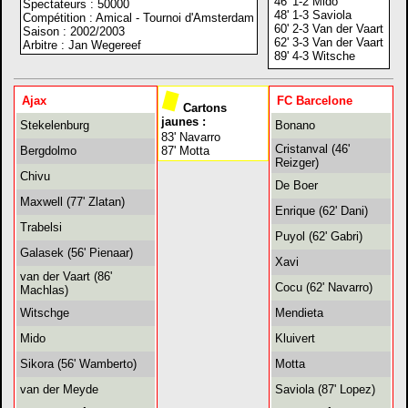
46' 1-2 Mido
Spectateurs : 50000
48' 1-3 Saviola
Compétition : Amical - Tournoi d'Amsterdam
60' 2-3 Van der Vaart
Saison : 2002/2003
62' 3-3 Van der Vaart
Arbitre : Jan Wegereef
89' 4-3 Witsche
Ajax
FC Barcelone
Cartons
jaunes :
Stekelenburg
Bonano
83' Navarro
Cristanval (46'
Bergdolmo
87' Motta
Reizger)
Chivu
De Boer
Maxwell (77' Zlatan)
Enrique (62' Dani)
Trabelsi
Puyol (62' Gabri)
Galasek (56' Pienaar)
Xavi
van der Vaart (86'
Cocu (62' Navarro)
Machlas)
Witschge
Mendieta
Mido
Kluivert
Sikora (56' Wamberto)
Motta
van der Meyde
Saviola (87' Lopez)