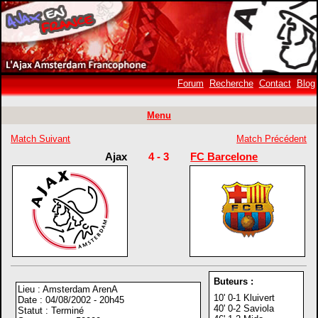
Forum
Recherche
Contact
Blog
Menu
Match Suivant
Match Précédent
Ajax
4 - 3
FC Barcelone
Buteurs :
Lieu : Amsterdam ArenA
10' 0-1 Kluivert
Date : 04/08/2002 - 20h45
40' 0-2 Saviola
Statut : Terminé