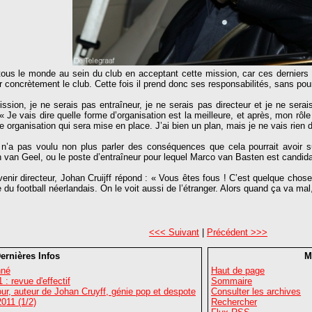
t tous le monde au sein du club en acceptant cette mission, car ces derniers 
r concrètement le club. Cette fois il prend donc ses responsabilités, sans pou
on, je ne serais pas entraîneur, je ne serais pas directeur et je ne serai
« Je vais dire quelle forme d’organisation est la meilleure, et après, mon rôl
 organisation qui sera mise en place. J’ai bien un plan, mais je ne vais rien d
eur n’a pas voulu non plus parler des conséquences que cela pourrait avoir
n van Geel, ou le poste d’entraîneur pour lequel Marco van Basten est candida
venir directeur, Johan Cruijff répond : « Vous êtes fous ! C’est quelque chos
du football néerlandais. On le voit aussi de l’étranger. Alors quand ça va mal,
<<< Suivant
|
Précédent >>>
ernières Infos
M
nné
Haut de page
: revue d'effectif
Sommaire
r, auteur de Johan Cruyff, génie pop et despote
Consulter les archives
011 (1/2)
Rechercher