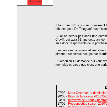
A propos
Il faut dire qu’il a surpris quasimen
tribunes pour De Telegraaf que d’aide
« Je ne serais pas dans une commissi
Cruyff, qui aura 61 ans cette année. 
suis donc responsable de la prochaine
L’ancien illustre joueur et entraîn
directeur technique occupé par Marti
Et lorsqu’on lui demande s’il veut de
mon club et parce que c’est une perle 
D
07/02 -
Marc Overmars a démissio
20/05 -
Bilan de la saison 2020/2021 
24/01 -
Interview de Chérif Ghemmou
27/06 -
Rétrospective saison 2010/2