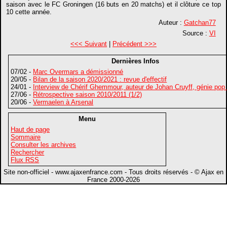
saison avec le FC Groningen (16 buts en 20 matchs) et il clôture ce top
10 cette année.
Auteur :
Gatchan77
Source :
VI
<<< Suivant
|
Précédent >>>
Dernières Infos
07/02 -
Marc Overmars a démissionné
20/05 -
Bilan de la saison 2020/2021 : revue d'effectif
24/01 -
Interview de Chérif Ghemmour, auteur de Johan Cruyff, génie pop
27/06 -
Rétrospective saison 2010/2011 (1/2)
20/06 -
Vermaelen à Arsenal
Menu
Haut de page
Sommaire
Consulter les archives
Rechercher
Flux RSS
Site non-officiel - www.ajaxenfrance.com - Tous droits réservés - © Ajax en
France 2000-2026