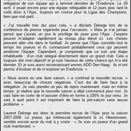
relégation de son équipe qui a terminé dernière de l’Eredivisie. Le 29
avril, il jouait encore pour une équipe reléguable et 12 jours plus tard le
voilà donc à l’Ajax, toujours en course pour la Ligue des Champions,
bien que mal parti.…
« J’ai travaillé très dur pour cela, » a déclaré Delorge lors de la
conférence de presse organisée pour l’occasion. « Mais je n’ai jamais
pensé que j’aurais un jour le privilège de jouer pour l’Ajax. J’espère
pouvoir m’adapter rapidement au niveau plus élevé ici. Les choses
peuvent aller vite dans le football. Je pense que l’Ajax surveille tout le
temps les joueurs et ils connaissent probablement ceux qui peuvent
améliorer l’équipe. Cependant, je comprends que ce soit une étape
inhabituelle : d’un club relégué directement dans un grand club. Cela a
toujours été mon objectif et je suis heureux de cette chance qui m’a été
donnée. Et je suis aussi reconnaissant envers ADO Den Haag : ils m’ont
permis d’évoluer et de m’exposer en Eredivisie. »
« Nous avons eu une dure saison, » a continué la nouvelle recrue, «
avec beaucoup de choses négatives. C’est dur de faire face à la
relégation. Je vais prendre un peu de repos maintenant, mais en même
temps, je réalise que la nouvelle saison a déjà commencé pour moi. Je
vais faire en sorte de m’assurer d’être en forme à 100% le jour venu. Je
sais à quel point il est important de faire la pré-saison sans aucun
problème. »
Laurent Delorge est donc la première recrue de l’Ajax pour la saison
2007-2008. Le joueur, qui intéressait également le sc Heerenveen,
semble encore avoir du mal à y croire : « Je suis un joueur d’un grand
club maintenant. »