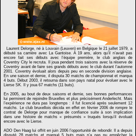
Laurent Delorge, né à Louvain (Leuven) en Belgique le 21 juillet 1979, a
débuté sa carrière avec La Gantoise. A 19 ans, alors qu’il n’avait pas
encore fait ses débuts avec l’équipe première, le club anglais de
Coventry City le recruta. Il joua pendant trois saisons avec la réserve de
Coventry avant de faire ses grands débuts avec le club durant l’automne
2001. Coventry évoluait alors depuis peu en seconde division anglaise.
En une saison et demie, il disputa 30 matchs de championnat et marqua
4 buts. Début 2003, il retourna dans son pays natal pour évoluer avec le
Lierse SK. Il y joua 67 matchs (11 buts).
En 2005, au bout de deux saisons et demie, ses bonnes performances
lui permirent de rejoindre Bruxelles et plus précisément Anderlecht. Mais
l’expérience ne dura pas longtemps : il fut licencié après seulement 12
matchs. Le club bruxellois décida en effet en février 2006 de rompre le
contrat de Delorge pour manque de confiance suite à son implication
dans une histoire de matchs « présumés » truqués lorsqu’il évoluait
encore avec le Lierse.
ADO Den Haag lui offrit en juin 2006 l’opportunité de rebondir. Il a depuis
disputé 28 matchs et marqué 5 buts mais n’a pas pu empêcher la