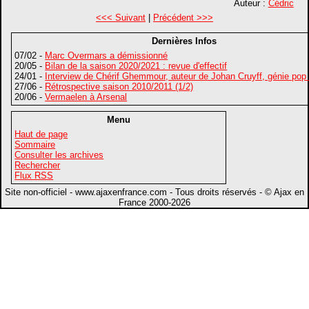
Auteur :
Cédric
<<< Suivant
|
Précédent >>>
Dernières Infos
07/02 -
Marc Overmars a démissionné
20/05 -
Bilan de la saison 2020/2021 : revue d'effectif
24/01 -
Interview de Chérif Ghemmour, auteur de Johan Cruyff, génie pop
27/06 -
Rétrospective saison 2010/2011 (1/2)
20/06 -
Vermaelen à Arsenal
Menu
Haut de page
Sommaire
Consulter les archives
Rechercher
Flux RSS
Site non-officiel - www.ajaxenfrance.com - Tous droits réservés - © Ajax en
France 2000-2026