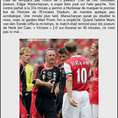
Cate ait remplacé pas moins de 5 joueurs. L'un de ces nouveaux
joueurs, Edgar Manucharyan, a super bien joué sur l'aile gauche. Son
centre parfait à la 37e minute a permis à Huntelaar de marquer le premier
but de l'histoire de l'Emirates Stadium, de manière quelque peu
acrobatique. Une minute plus tard, Manucharyan aurait pu doubler la
mise, mais le gardien Mart Poom l'en a empêché. Quand l'arbitre Mario
van den Eende siffla la mi-temps, le match était terminé pour les joueurs
de Henk ten Cate. « Victoire » 1-0 sur Arsenal en 45 minutes, ce n'est
pas si mal....