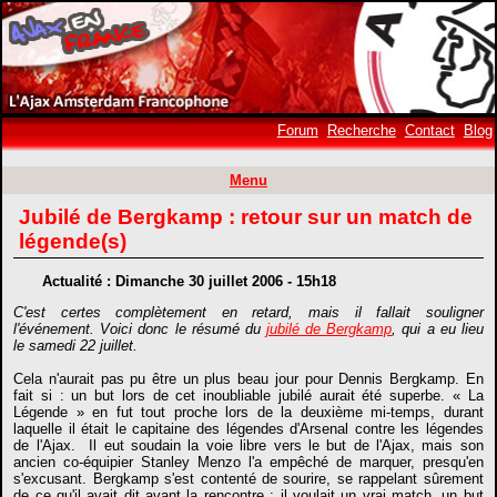
Forum
Recherche
Contact
Blog
Menu
Jubilé de Bergkamp : retour sur un match de
légende(s)
Actualité : Dimanche 30 juillet 2006 - 15h18
C'est certes complètement en retard, mais il fallait souligner
l'événement. Voici donc le résumé du
jubilé de Bergkamp
, qui a eu lieu
le samedi 22 juillet.
Cela n'aurait pas pu être un plus beau jour pour Dennis Bergkamp. En
fait si : un but lors de cet inoubliable jubilé aurait été superbe. « La
Légende » en fut tout proche lors de la deuxième mi-temps, durant
laquelle il était le capitaine des légendes d'Arsenal contre les légendes
de l'Ajax. Il eut soudain la voie libre vers le but de l'Ajax, mais son
ancien co-équipier Stanley Menzo l'a empêché de marquer, presqu'en
s'excusant. Bergkamp s'est contenté de sourire, se rappelant sûrement
de ce qu'il avait dit avant la rencontre : il voulait un vrai match, un but