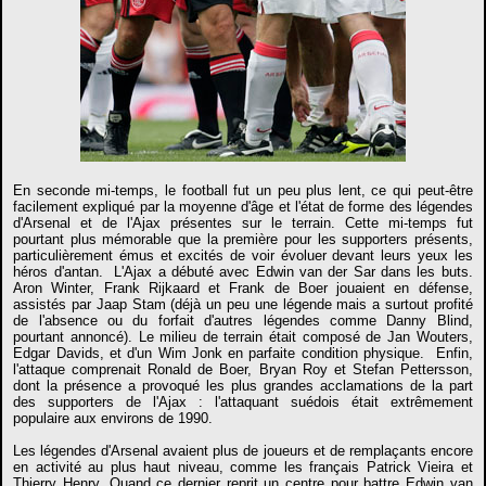
En seconde mi-temps, le football fut un peu plus lent, ce qui peut-être
facilement expliqué par la moyenne d'âge et l'état de forme des légendes
d'Arsenal et de l'Ajax présentes sur le terrain. Cette mi-temps fut
pourtant plus mémorable que la première pour les supporters présents,
particulièrement émus et excités de voir évoluer devant leurs yeux les
héros d'antan. L'Ajax a débuté avec Edwin van der Sar dans les buts.
Aron Winter, Frank Rijkaard et Frank de Boer jouaient en défense,
assistés par Jaap Stam (déjà un peu une légende mais a surtout profité
de l'absence ou du forfait d'autres légendes comme Danny Blind,
pourtant annoncé). Le milieu de terrain était composé de Jan Wouters,
Edgar Davids, et d'un Wim Jonk en parfaite condition physique. Enfin,
l'attaque comprenait Ronald de Boer, Bryan Roy et Stefan Pettersson,
dont la présence a provoqué les plus grandes acclamations de la part
des supporters de l'Ajax : l'attaquant suédois était extrêmement
populaire aux environs de 1990.
Les légendes d'Arsenal avaient plus de joueurs et de remplaçants encore
en activité au plus haut niveau, comme les français Patrick Vieira et
Thierry Henry. Quand ce dernier reprit un centre pour battre Edwin van