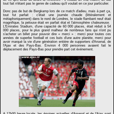
tout fait n'étant pas le genre de cadeau qu'il voulait en ce jour particulier.
Donc pas de but de Bergkamp lors de ce match d'adieu, mais à part ça,
tout fut parfait : c'était une journée chaude (littéralement et
métaphoriquement) dans le nord de Londres, le stade flambant neuf était
magnifique, la pelouse était en parfait état et l'atmosphère chaleureuse.
L'Emirates Stadium, d'une capacité de 60 000 places, était réduit à 54
000 places, pour le plus grand malheur de nombreux fans qui n'ont pu
s'acheter un billet pour pouvoir dire « merci » : merci pour toutes ces
années de superbe football et ces buts d'une autre planète, merci pour
avoir marqué la vie d'une génération entière de supporters d'Arsenal, de
l'Ajax et des Pays-Bas. Environ 4 000 personnes avaient fait le
déplacement des Pays-Bas pour prendre part cet événement.
A 17h00 heure locale, les équipes actuelles d'Arsenal et de l'Ajax sont