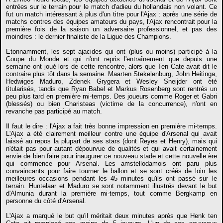
entrées sur le terrain pour le match d'adieu du hollandais non volant. Ce
fut un match intéressant à plus d'un titre pour l'Ajax : après une série de
matchs contres des équipes amateurs du pays, l'Ajax rencontrait pour la
première fois de la saison un adversaire professionnel, et pas des
moindres : le dernier finaliste de la Ligue des Champions.
Etonnamment, les sept ajacides qui ont (plus ou moins) participé à la
Coupe du Monde et qui n'ont repris l'entraînement que depuis une
semaine ont joué lors de cette rencontre, alors que Ten Cate avait dit le
contraire plus tôt dans la semaine. Maarten Stekelenburg, John Heitinga,
Hedwiges Maduro, Zdenek Grygera et Wesley Sneijder ont été
titularisés, tandis que Ryan Babel et Markus Rosenberg sont rentrés un
peu plus tard en première mi-temps. Des joueurs comme Roger et Gabri
(blessés) ou bien Charisteas (victime de la concurrence), n'ont en
revanche pas participé au match.
Il faut le dire : l'Ajax a fait très bonne impression en première mi-temps.
L'Ajax a été clairement meilleur contre une équipe d'Arsenal qui avait
laissé au repos la plupart de ses stars (dont Reyes et Henry), mais qui
n'était pas pour autant dépourvue de qualités et qui avait certainement
envie de bien faire pour inaugurer ce nouveau stade et cette nouvelle ère
qui commence pour Arsenal. Les amstellodamois ont paru plus
convaincants pour faire tourner le ballon et se sont créés de loin les
meilleures occasions pendant les 45 minutes qu'ils ont passé sur le
terrain. Huntelaar et Maduro se sont notamment illustrés devant le but
d'Almunia durant la première mi-temps, tout comme Bergkamp en
personne du côté d'Arsenal.
L'Ajax a marqué le but qu'il méritait deux minutes après que Henk ten