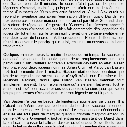
der Sar au bout de 8 minutes, le score n'était pas de 1-0 pour les
légendes d'Arsenal, mais 1-1, puisque ce n'était que la deuxième mi-
temps d'un match de 90 minutes entre Arsenal et l'Ajax. L'Ajax aurait pu
reprendre l'avantage peu après l'égalisation d'Henry, quand Davids, en
très bonne position pour marquer, fut mis au sol par Gilles Grimandi dans
la surface de réparation. Ce geste du "Gunners" fut sûrement apprécié
des supporters d'Arsenal, qui ont bien fait comprendre dès l'apparition du
joueur de Tottenham sur le terrain qu'il y avait une certaine rivalité entre
ces deux clubs de Londres… Malheureusement, Ronald de Boer n'a pas
réussi à convertir le penalty qui a suivi, en tirant au-dessus de la barre
transversale.
Quelques minutes après la moitié de seconde mi-temps, le speaker a
demandé l'attention du public pour deux remplacements un peu
particuliers : Jan Wouters et Stefan Pettersson devaient en effet laisser
leur place pour deux joueurs nommés Johan Cruijff et Marco van Basten
! Si tout le monde dans l'Emirates Stadium était quelque peu déçu que
les deux légendes ne soient pas là (Cruyff n'était que l'entraîneur des
légendes ajacides, tandis que Marco van Basten semblait tout
simplement absent), ils ont alors réalisé qu'ils s'étaient fait avoir. Tout le
stade s'est levé pour acclamer ces deux anciens lanciers pour qui, selon
les propres termes d'Arsenal.com, « le mot légende ne suffit pas ».
Van Basten n'a pas eu besoin de longtemps pour étaler sa classe. Il a
d'abord lancé Wim Jonk sur le chemin du but d'une superbe talonnade,
mais le centre de ce dernier fut contré. Le sélectionneur néerlandais a
ensuite été tout près de marquer quand il contrôla magnifiquement un
centre d'Alfons Groenendijk (actuel entraîneur assistant de l'Ajax) dans
la surface, fit passer la balle au dessus du défenseur Steve Bould, puis
reprit le ballon de volley avec le pied gauche. Le gardien Alex Manninger