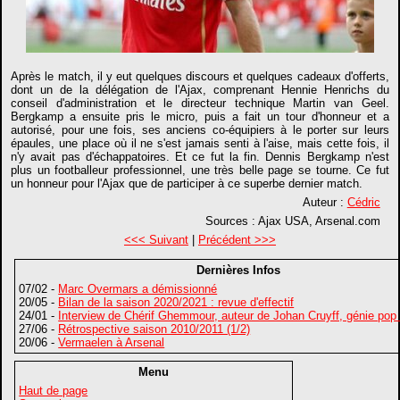
Après le match, il y eut quelques discours et quelques cadeaux d'offerts,
dont un de la délégation de l'Ajax, comprenant Hennie Henrichs du
conseil d'administration et le directeur technique Martin van Geel.
Bergkamp a ensuite pris le micro, puis a fait un tour d'honneur et a
autorisé, pour une fois, ses anciens co-équipiers à le porter sur leurs
épaules, une place où il ne s'est jamais senti à l'aise, mais cette fois, il
n'y avait pas d'échappatoires. Et ce fut la fin. Dennis Bergkamp n'est
plus un footballeur professionnel, une très belle page se tourne. Ce fut
un honneur pour l'Ajax que de participer à ce superbe dernier match.
Auteur :
Cédric
Sources : Ajax USA, Arsenal.com
<<< Suivant
|
Précédent >>>
Dernières Infos
07/02 -
Marc Overmars a démissionné
20/05 -
Bilan de la saison 2020/2021 : revue d'effectif
24/01 -
Interview de Chérif Ghemmour, auteur de Johan Cruyff, génie pop
27/06 -
Rétrospective saison 2010/2011 (1/2)
20/06 -
Vermaelen à Arsenal
Menu
Haut de page