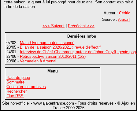
cette saison, a quant à lui prolongé pour deux ans. Son contrat expirait à
la fin de la saison.
Auteur :
Cédric
Source :
Ajax.nl
<<< Suivant
|
Précédent >>>
Dernières Infos
07/02 -
Marc Overmars a démissionné
20/05 -
Bilan de la saison 2020/2021 : revue d'effectif
24/01 -
Interview de Chérif Ghemmour, auteur de Johan Cruyff, génie pop
27/06 -
Rétrospective saison 2010/2011 (1/2)
20/06 -
Vermaelen à Arsenal
Menu
Haut de page
Sommaire
Consulter les archives
Rechercher
Flux RSS
Site non-officiel - www.ajaxenfrance.com - Tous droits réservés - © Ajax en
France 2000-2026