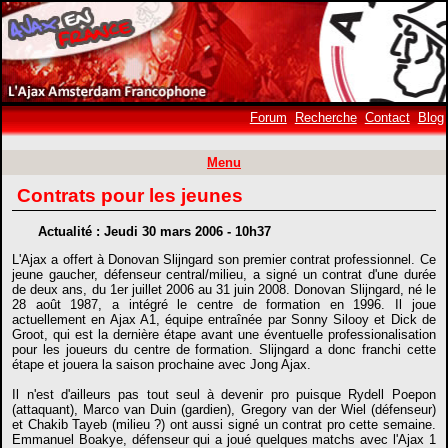
Forum
Recherche
Contact
Blog
Menu
Contrats pour les jeunes
Actualité : Jeudi 30 mars 2006 - 10h37
L'Ajax a offert à Donovan Slijngard son premier contrat professionnel. Ce
jeune gaucher, défenseur central/milieu, a signé un contrat d'une durée
de deux ans, du 1er juillet 2006 au 31 juin 2008. Donovan Slijngard, né le
28 août 1987, a intégré le centre de formation en 1996. Il joue
actuellement en Ajax A1, équipe entraînée par Sonny Silooy et Dick de
Groot, qui est la dernière étape avant une éventuelle professionalisation
pour les joueurs du centre de formation. Slijngard a donc franchi cette
étape et jouera la saison prochaine avec Jong Ajax.
Il n'est d'ailleurs pas tout seul à devenir pro puisque Rydell Poepon
(attaquant), Marco van Duin (gardien), Gregory van der Wiel (défenseur)
et Chakib Tayeb (milieu ?) ont aussi signé un contrat pro cette semaine.
Emmanuel Boakye, défenseur qui a joué quelques matchs avec l'Ajax 1