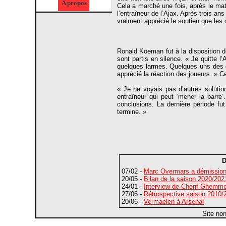
A propos
Cela a marché une fois, après le matc
l’entraîneur de l’Ajax. Après trois ans
vraiment apprécié le soutien que les 
Ronald Koeman fut à la disposition d
sont partis en silence. « Je quitte l
quelques larmes. Quelques uns des g
apprécié la réaction des joueurs. » C
« Je ne voyais pas d’autres solutio
entraîneur qui peut ‘mener la barre’
conclusions. La dernière période fu
termine. »
D
07/02 -
Marc Overmars a démissio
20/05 -
Bilan de la saison 2020/2021 
24/01 -
Interview de Chérif Ghemmou
27/06 -
Rétrospective saison 2010/2
20/06 -
Vermaelen à Arsenal
Site no