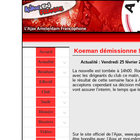
Koeman démissionne 
Accueil
Actualité
Actualité : Vendredi 25 février
La nouvelle est tombée à 14h00. Ron
Résultats
avec les dirigeants du club ce matin
le résultat de cette semaine face 
Effectif
acceptons cependant sa décision mêm
vont assurer l’interim, le temps que 
Club
Stade
Histoire
Dossiers
Vidéos
Sur le site officiel de l’Ajax, www.a
être honnête avec l’Ajax et moi-même. 