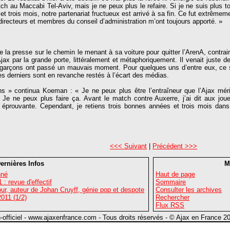
h au Maccabi Tel-Aviv, mais je ne peux plus le refaire. Si je ne suis plus to
 et trois mois, notre partenariat fructueux est arrivé à sa fin. Ce fut extrêmeme
directeurs et membres du conseil d’administration m’ont toujours apporté. »
e la presse sur le chemin le menant à sa voiture pour quitter l’ArenA, contr
’Ajax par la grande porte, littéralement et métaphoriquement. Il venait juste d
arçons ont passé un mauvais moment. Pour quelques uns d’entre eux, ce se
es derniers sont en revanche restés à l’écart des médias.
ns » continua Koeman : « Je ne peux plus être l’entraîneur que l’Ajax mér
. Je ne peux plus faire ça. Avant le match contre Auxerre, j’ai dit aux joue
t éprouvante. Cependant, je retiens trois bonnes années et trois mois dan
<<< Suivant
|
Précédent >>>
ernières Infos
M
nné
Haut de page
: revue d'effectif
Sommaire
r, auteur de Johan Cruyff, génie pop et despote
Consulter les archives
011 (1/2)
Rechercher
Flux RSS
n-officiel - www.ajaxenfrance.com - Tous droits réservés - © Ajax en France 2