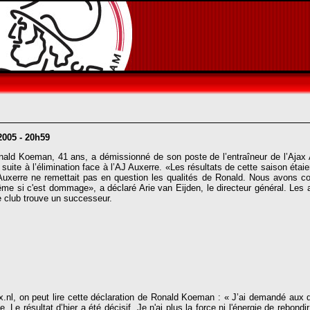
!
 2005 - 20h59
ald Koeman, 41 ans, a démissionné de son poste de l’entraîneur de l’Ajax 
, suite à l’élimination face à l’AJ Auxerre. «Les résultats de cette saison é
à Auxerre ne remettait pas en question les qualités de Ronald. Nous avons
e si c'est dommage», a déclaré Arie van Eijden, le directeur général. Les
le club trouve un successeur.
jax.nl, on peut lire cette déclaration de Ronald Koeman : « J’ai demandé aux 
Le résultat d’hier a été décisif. Je n'ai plus la force ni l'énergie de rebondir