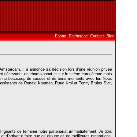
Forum
Recherche
Contact
Blog
Amsterdam. Il a annoncé sa décision lors d’une réunion privée
taient décevants en championnat et sur le scène européenne mais
 connu beaucoup de succès et de bons moments avec lui. Nous
 assistants de Ronald Koeman, Ruud Krol et Tonny Bruins Slot,
dirigeants de terminer notre partenariat immédiatement. Je dois
 et d'arriver à faire que ce groupe ait de meilleures prestations.