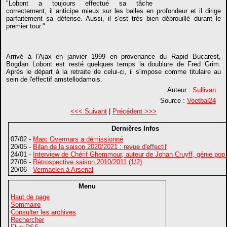
"Lobont a toujours effectué sa tâche
correctement, il anticipe mieux sur les balles en profondeur et il dirige
parfaitement sa défense. Aussi, il s'est très bien débrouillé durant le
premier tour."
Arrivé à l'Ajax en janvier 1999 en provenance du Rapid Bucarest,
Bogdan Lobont est resté quelques temps la doublure de Fred Grim.
Après le départ à la retraite de celui-ci, il s'impose comme titulaire au
sein de l'effectif amstellodamois.
Auteur :
Sullivan
Source :
Voetbal24
<<< Suivant
|
Précédent >>>
Dernières Infos
07/02 -
Marc Overmars a démissionné
20/05 -
Bilan de la saison 2020/2021 : revue d'effectif
24/01 -
Interview de Chérif Ghemmour, auteur de Johan Cruyff, génie pop
27/06 -
Rétrospective saison 2010/2011 (1/2)
20/06 -
Vermaelen à Arsenal
Menu
Haut de page
Sommaire
Consulter les archives
Rechercher