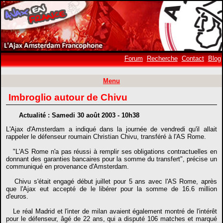
Forum
Recherche
Contact
Blog
Menu
Imbroglio autour de Chivu
Actualité : Samedi 30 août 2003 - 10h38
L'Ajax d'Amsterdam a indiqué dans la journée de vendredi qu'il allait
rappeler le défenseur roumain Christian Chivu, transféré à l'AS Rome.
"L'AS Rome n'a pas réussi à remplir ses obligations contractuelles en
donnant des garanties bancaires pour la somme du transfert", précise un
communiqué en provenance d'Amsterdam.
Chivu s'était engagé début juillet pour 5 ans avec l'AS Rome, après
que l'Ajax eut accepté de le libérer pour la somme de 16.6 million
d'euros.
Le réal Madrid et l'inter de milan avaient également montré de l'intérêt
pour le défenseur, âgé de 22 ans, qui a disputé 106 matches et marqué