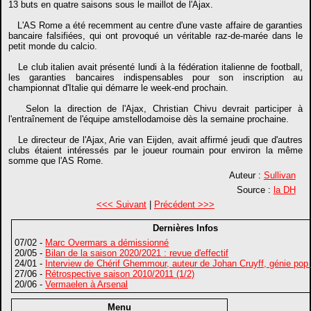
13 buts en quatre saisons sous le maillot de l'Ajax.
L'AS Rome a été recemment au centre d'une vaste affaire de garanties
bancaire falsifiées, qui ont provoqué un véritable raz-de-marée dans le
petit monde du calcio.
Le club italien avait présenté lundi à la fédération italienne de football,
les garanties bancaires indispensables pour son inscription au
championnat d'Italie qui démarre le week-end prochain.
Selon la direction de l'Ajax, Christian Chivu devrait participer à
l'entraînement de l'équipe amstellodamoise dès la semaine prochaine.
Le directeur de l'Ajax, Arie van Eijden, avait affirmé jeudi que d'autres
clubs étaient intéressés par le joueur roumain pour environ la même
somme que l'AS Rome.
Auteur :
Sullivan
Source :
la DH
<<< Suivant
|
Précédent >>>
Dernières Infos
07/02 -
Marc Overmars a démissionné
20/05 -
Bilan de la saison 2020/2021 : revue d'effectif
24/01 -
Interview de Chérif Ghemmour, auteur de Johan Cruyff, génie pop
27/06 -
Rétrospective saison 2010/2011 (1/2)
20/06 -
Vermaelen à Arsenal
Menu