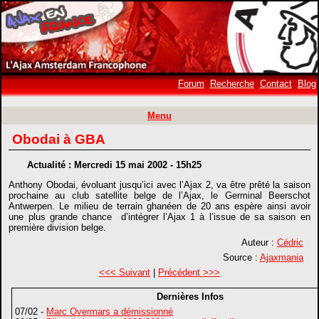
Forum
Recherche
Contact
Blog
Menu
Obodai à GBA
Actualité : Mercredi 15 mai 2002 - 15h25
Anthony Obodai, évoluant jusqu’ici avec l’Ajax 2, va être prêté la saison
prochaine au club satellite belge de l’Ajax, le Germinal Beerschot
Antwerpen. Le milieu de terrain ghanéen de 20 ans espère ainsi avoir
une plus grande chance d’intégrer l’Ajax 1 à l’issue de sa saison en
première division belge.
Auteur :
Cédric
Source :
Ajaxmania
<<< Suivant
|
Précédent >>>
Dernières Infos
07/02 -
Marc Overmars a démissionné