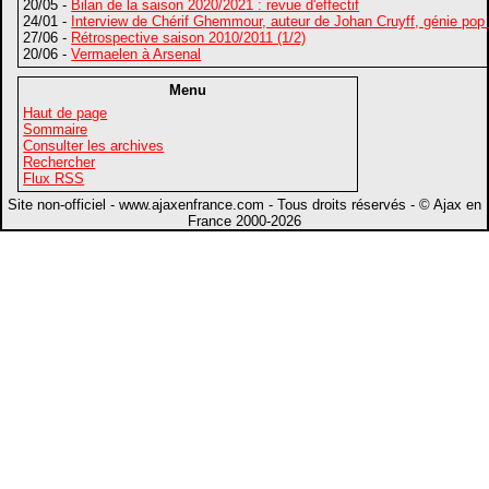
20/05 -
Bilan de la saison 2020/2021 : revue d'effectif
24/01 -
Interview de Chérif Ghemmour, auteur de Johan Cruyff, génie pop
27/06 -
Rétrospective saison 2010/2011 (1/2)
20/06 -
Vermaelen à Arsenal
Menu
Haut de page
Sommaire
Consulter les archives
Rechercher
Flux RSS
Site non-officiel - www.ajaxenfrance.com - Tous droits réservés - © Ajax en
France 2000-2026