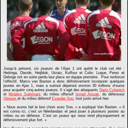
Jusqu’à présent, six joueurs de l’Ajax 1 ont quitté le club cet été :
Heitinga, Davids, Heijblok, Urzaiz, Kuffour et Colin. Luque, Perez et
Delorge ont en outre perdu leur place en équipe première. Pour renforcer
l’effectif, Marco van Basten a donc définitivement incorporer quelques
jeunes en Ajax 1, mais a surtout dépensé environ 30 millions d’euros
pour acquérir cinq autres joueurs. Il s’agit des attaquants
Dario Cvitanich
et
Miralem Sulejmani
, du milieu offensif
Ismaïl Aissati
, du défenseur
Oleguer
et du milieu défensif
Evander Sno
, tout juste arrivé hier.
« Nous avons fait le bon choix avec Sno, » a expliqué Van Basten. « Il
est connu ici, c’est un Néerlandais et peut jouer à plusieurs postes au
milieu ou en défense. C’est un joueur qui nous rend physiquement et
défensivement plus fort. »