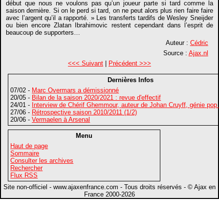
début que nous ne voulons pas qu’un joueur parte si tard comme la
saison dernière. Si on le perd si tard, on ne peut alors plus rien faire faire
avec l’argent qu’il a rapporté. » Les transferts tardifs de Wesley Sneijder
ou bien encore Zlatan Ibrahimovic restent cependant dans l’esprit de
beaucoup de supporters…
Auteur :
Cédric
Source :
Ajax.nl
<<< Suivant
|
Précédent >>>
Dernières Infos
07/02 -
Marc Overmars a démissionné
20/05 -
Bilan de la saison 2020/2021 : revue d'effectif
24/01 -
Interview de Chérif Ghemmour, auteur de Johan Cruyff, génie pop
27/06 -
Rétrospective saison 2010/2011 (1/2)
20/06 -
Vermaelen à Arsenal
Menu
Haut de page
Sommaire
Consulter les archives
Rechercher
Flux RSS
Site non-officiel - www.ajaxenfrance.com - Tous droits réservés - © Ajax en
France 2000-2026