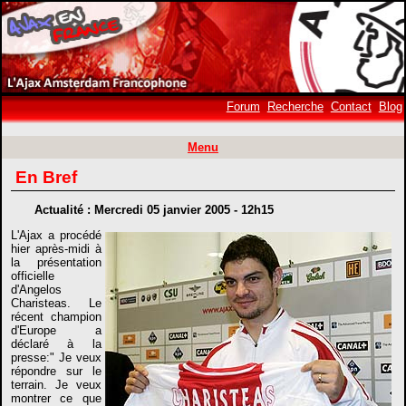
Forum
Recherche
Contact
Blog
Menu
En Bref
Actualité : Mercredi 05 janvier 2005 - 12h15
L'Ajax a procédé
hier après-midi à
la présentation
officielle
d'Angelos
Charisteas. Le
récent champion
d'Europe a
déclaré à la
presse:" Je veux
répondre sur le
terrain. Je veux
montrer ce que