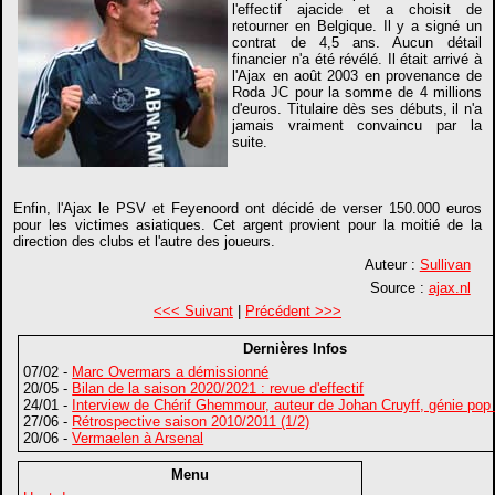
l'effectif ajacide et a choisit de
retourner en Belgique. Il y a signé un
contrat de 4,5 ans. Aucun détail
financier n'a été révélé. Il était arrivé à
l'Ajax en août 2003 en provenance de
Roda JC pour la somme de 4 millions
d'euros. Titulaire dès ses débuts, il n'a
jamais vraiment convaincu par la
suite.
Enfin, l'Ajax le PSV et Feyenoord ont décidé de verser 150.000 euros
pour les victimes asiatiques. Cet argent provient pour la moitié de la
direction des clubs et l'autre des joueurs.
Auteur :
Sullivan
Source :
ajax.nl
<<< Suivant
|
Précédent >>>
Dernières Infos
07/02 -
Marc Overmars a démissionné
20/05 -
Bilan de la saison 2020/2021 : revue d'effectif
24/01 -
Interview de Chérif Ghemmour, auteur de Johan Cruyff, génie pop
27/06 -
Rétrospective saison 2010/2011 (1/2)
20/06 -
Vermaelen à Arsenal
Menu