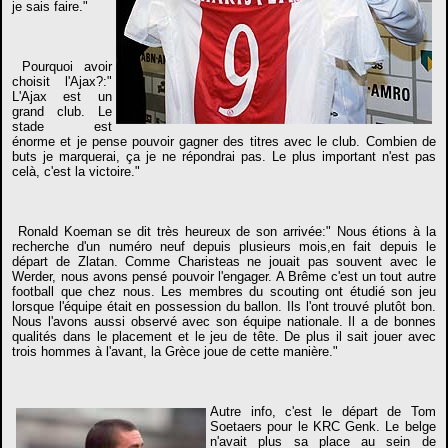
je sais faire."
Pourquoi avoir
choisit l'Ajax?:"
L'Ajax est un
grand club. Le
stade est
énorme et je pense pouvoir gagner des titres avec le club. Combien de
buts je marquerai, ça je ne répondrai pas. Le plus important n'est pas
celà, c'est la victoire."
Ronald Koeman se dit très heureux de son arrivée:" Nous étions à la
recherche d'un numéro neuf depuis plusieurs mois,en fait depuis le
départ de Zlatan. Comme Charisteas ne jouait pas souvent avec le
Werder, nous avons pensé pouvoir l'engager. A Brême c'est un tout autre
football que chez nous. Les membres du scouting ont étudié son jeu
lorsque l'équipe était en possession du ballon. Ils l'ont trouvé plutôt bon.
Nous l'avons aussi observé avec son équipe nationale. Il a de bonnes
qualités dans le placement et le jeu de tête. De plus il sait jouer avec
trois hommes à l'avant, la Grèce joue de cette manière."
Autre info, c'est le départ de Tom
Soetaers pour le KRC Genk. Le belge
n'avait plus sa place au sein de