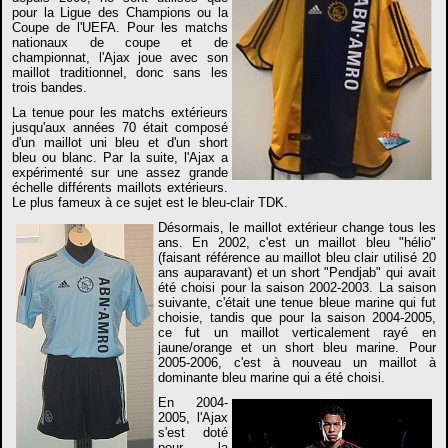
pour la Ligue des Champions ou la
Coupe de l'UEFA. Pour les matchs
nationaux de coupe et de
championnat, l'Ajax joue avec son
maillot traditionnel, donc sans les
trois bandes.
La tenue pour les matchs extérieurs
jusqu'aux années 70 était composé
d'un maillot uni bleu et d'un short
bleu ou blanc. Par la suite, l'Ajax a
expérimenté sur une assez grande
échelle différents maillots extérieurs.
Le plus fameux à ce sujet est le bleu-clair TDK.
Désormais, le maillot extérieur change tous les
ans. En 2002, c'est un maillot bleu "hélio"
(faisant référence au maillot bleu clair utilisé 20
ans auparavant) et un short "Pendjab" qui avait
été choisi pour la saison 2002-2003. La saison
suivante, c'était une tenue bleue marine qui fut
choisie, tandis que pour la saison 2004-2005,
ce fut un maillot verticalement rayé en
jaune/orange et un short bleu marine. Pour
2005-2006, c'est à nouveau un maillot à
dominante bleu marine qui a été choisi.
En 2004-
2005, l'Ajax
s'est doté
pour la