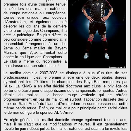
première fois d'une troisième tenue,
utilisée lors des matchs extérieurs
de coupe nationale ou européenne.
Censé être unique, aux couleurs
d'Amsterdam, et également censé
célébrer les dix ans de la dernière
victoire en Ligue des Champions, il a
créé la polémique. En plus d'être un
peu considéré comme commercial, il
ressemblait étrangement à l'un des
2eme ou 3eme maillot du Bayern
Munich, que l'Ajax affrontait cette
année là en Ligue des Champions....
Le club a même dû reconnaître la
maladresse sur son site officiel !
Le maillot domicile 2007-2008 se distingue à plus d'un titre de ses
prédécesseurs : c'est le premier à être orné de deux étoiles dorées,
symbolisant les 29 titres de champion des Pays-Bas remportés par
l'Ajax. La KNVB a en effet décidé d'octroyer aux clubs le privilège de
porter une étoile pour chaque dizaine de championnats remportés. Autres
détails du maillot : la bande rouge verticale qui se rétrécit
progressivement en bas du maillot, et surtout, l'apparition discrète des 3
croix de Saint André du blason d'Amsterdam en surimpression sur cette
même bande rouge. Enfin, ce maillot a pour principale particularité d'être
le dernier où figure le sponsor ABN-Amro.
En règle générale, le maillot domicile change également tous les ans,
mais il ne s'agit que de modifications mineures. Il est généralement
révélé fin juin / début juillet. Le maillot extérieur est quant à lui révélé lors