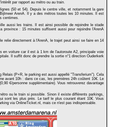
intérêt par rapport au métro ou au train.
gnes (50 et 54). Depuis le centre ville, et notamment la gare
 Bijlmeer ArenA. Il y a des métros toutes les 10 minutes. Il est
es centimes.
 aussi les trains. Il est ainsi possible de rejoindre le stade
a province : 15 minutes suffisent aussi pour rejoindre l'ArenA
 relie directement à l'ArenA, le trajet peut ainsi se faire en 14
en voiture car il est à 1 km de l'autoroute A2, principale voie
ale. Il suffit donc de prendre la sortie n°1 direction Ouderkerk
g Relais (P+R, le parking est aussi appellé "Transferium"). Cela
aine avant 10h : dans ce cas, les premières 24h coûtent 10€. Le
 (0,90 €/personne supplémentaire). Vous retrouverez davantage
étro ou le train si possible. Sinon il existe différents parkings,
 sont les plus près. Le tarif le plus courant étant 10€. Vous
arking via OnlineTicket.nl, mais ce n'est pas indispensable.