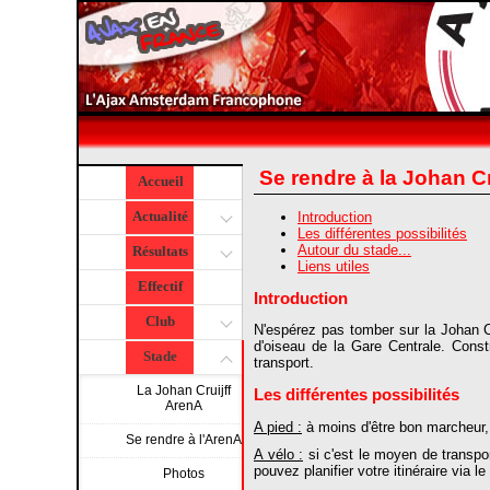
Se rendre à la Johan Cr
Accueil
Actualité
Introduction
Les différentes possibilités
Autour du stade...
Résultats
Liens utiles
Effectif
Introduction
Club
N'espérez pas tomber sur la Johan Cr
d'oiseau de la Gare Centrale. Const
Stade
transport.
La Johan Cruijff
Les différentes possibilités
ArenA
A pied :
à moins d'être bon marcheur, 
Se rendre à l'ArenA
A vélo :
si c'est le moyen de transpor
pouvez planifier votre itinéraire via l
Photos