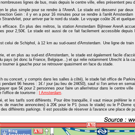
nombreuses lignes de bus, mais depuis le centre ville, elles présentent peu d'
 le plus simple pour se rendre à l'ArenA. Le stade est desservi par deux li
, direction Gein : il y en a pour 16 minutes pour se rendre à l'arrêt Amsterdam
on Strandvliet, pour arriver par le nord du stade. Le voyage coûte 2€ et quelqu
 efficace. En plus des métros, la station Amsterdam Bijlmeer ArenA accueille
s pour 2,50€. Le stade est aussi de ce fait facilement accessible depuis l
est celui de Schiphol, à 12 km au sud-ouest d'Amsterdam. Une ligne de train le
e, et en plus au sud-est d'Amsterdam, le stade est également facile d'accès 
pays (et donc la France, Belgique...) et qui relie notamment Utrecht à la capit
e tourner à gauche pour se retrouver quasiment en face du stade.
 ou concert, y compris dans les salles à côté), le stade fait office de Parkin
 pendant 96 heures : 1€ / jour (au lieu de 24€50), sauf si l'on arrive en sem
yer que 5€ pour 2 personnes pour faire un aller/retour dans le centre ville
e l'office de tourisme :
I Amsterdam
.
et les tarifs sont différents. Pour être tranquille, il vaut mieux préférer le m
tes de marche annoncées) à 20€ pour le P1 (sous le stade) ou le P-Dome qui
 des différents parkings. Il est possible de réserver à l'avance une place de p