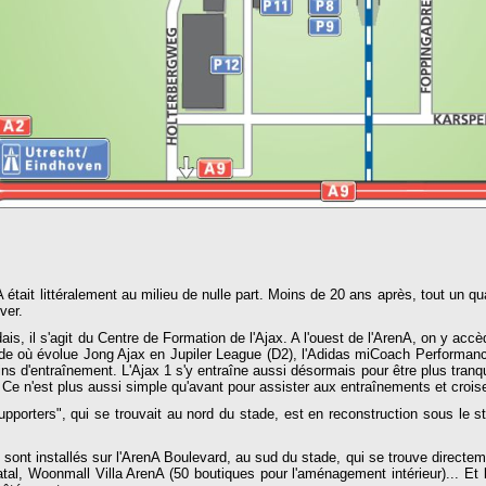
était littéralement au milieu de nulle part. Moins de 20 ans après, tout un qua
ver.
ais, il s'agit du Centre de Formation de l'Ajax. A l'ouest de l'ArenA, on y a
ade où évolue Jong Ajax en Jupiler League (D2), l'Adidas miCoach Performance 
ins d'entraînement. L'Ajax 1 s'y entraîne aussi désormais pour être plus tranqu
Ce n'est plus aussi simple qu'avant pour assister aux entraînements et croiser
porters", qui se trouvait au nord du stade, est en reconstruction sous le s
nt installés sur l'ArenA Boulevard, au sud du stade, qui se trouve directeme
tal, Woonmall Villa ArenA (50 boutiques pour l'aménagement intérieur)... Et bi