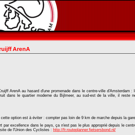
uijff ArenA
uijff ArenA au hasard d'une promenade dans le centre-ville d'Amsterdam : l
ruit dans le quartier moderne du Bijlmeer, au sud-est de la ville, il reste
cette option est à éviter : compter pas loin de 9 km de marche depuis la gare 
t par excellence dans le pays, ça n'est pas le plus approprié depuis le cent
e site de l'Union des Cyclistes :
http://fr.routeplanner.fietsersbond.nl/