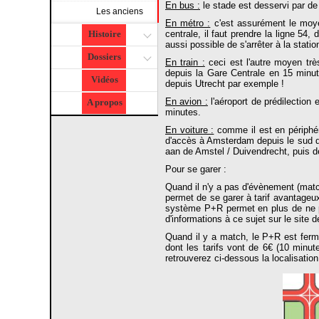
En bus :
le stade est desservi par de 
Les anciens
En métro :
c'est assurément le moyen
centrale, il faut prendre la ligne 54
Histoire
aussi possible de s'arrêter à la stati
Dossiers
En train :
ceci est l'autre moyen très
depuis la Gare Centrale en 15 minute
Vidéos
depuis Utrecht par exemple !
En avion :
l'aéroport de prédilection 
A propos
minutes.
En voiture :
comme il est en périphéri
d'accès à Amsterdam depuis le sud du 
aan de Amstel / Duivendrecht, puis d
Pour se garer :
Quand il n'y a pas d'évènement (match
permet de se garer à tarif avantageux
système P+R permet en plus de ne pa
d'informations à ce sujet sur le site d
Quand il y a match, le P+R est fermé, 
dont les tarifs vont de 6€ (10 minu
retrouverez ci-dessous la localisation