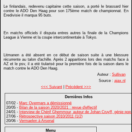
Le finlandais, redevenu capitaine cette saison, a porté le brassard hier
contre le ADO Den Haag pour son 175ème match de championnat. En
Eredivisie il marqua 95 buts.
En matchs officiels il disputa entres autres la finale de la Champions
League à Vienne et la coupe intercontinentale à Tokyo.
Litmanen a été absent en ce début de saison suite à une blessure
récurrente au talon d'achille. Après 2 apparitions lors des matchs face à
AZ et le psv, il a eté tiularisé pour la première fois de la saison dans le
match contre le ADO Den Haag.
Auteur :
Sullivan
Source :
ajax.nl
<<< Suivant
|
Précédent >>>
Dernières Infos
07/02 -
Marc Overmars a démissionné
20/05 -
Bilan de la saison 2020/2021 : revue d'effectif
24/01 -
Interview de Chérif Ghemmour, auteur de Johan Cruyff, génie pop
27/06 -
Rétrospective saison 2010/2011 (1/2)
20/06 -
Vermaelen à Arsenal
Menu