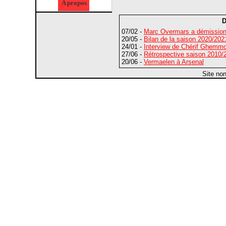
A propos
D
07/02 -
Marc Overmars a démissio
20/05 -
Bilan de la saison 2020/2021 
24/01 -
Interview de Chérif Ghemmou
27/06 -
Rétrospective saison 2010/2
20/06 -
Vermaelen à Arsenal
Site no