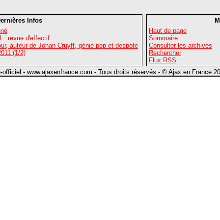
ernières Infos
M
nné
Haut de page
: revue d'effectif
Sommaire
r, auteur de Johan Cruyff, génie pop et despote
Consulter les archives
011 (1/2)
Rechercher
Flux RSS
n-officiel - www.ajaxenfrance.com - Tous droits réservés - © Ajax en France 2