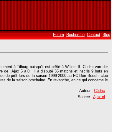
Forum
Recherche
Contact
Blog
llement à Tilburg puisqu’il est prêté à Willem II. Cedric van der
re de l’Ajax 5 à 0. Il a disputé 35 matchs et inscris 9 buts en
ode de prêt lors de la saison 1999-2000 au FC Den Bosch, club
ires de la saison prochaine. En revanche, en ce qui concerne le
Auteur :
Cédric
Source :
Ajax.nl