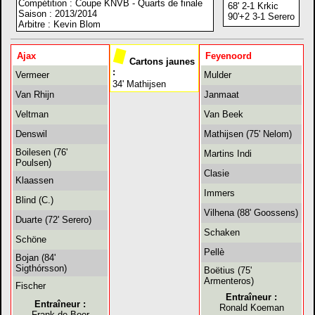
Compétition : Coupe KNVB - Quarts de finale
68' 2-1 Krkic
Saison : 2013/2014
90'+2 3-1 Serero
Arbitre : Kevin Blom
Ajax
Feyenoord
Cartons jaunes
:
Vermeer
Mulder
34' Mathijsen
Van Rhijn
Janmaat
Veltman
Van Beek
Denswil
Mathijsen (75' Nelom)
Boilesen (76'
Martins Indi
Poulsen)
Clasie
Klaassen
Immers
Blind (C.)
Vilhena (88' Goossens)
Duarte (72' Serero)
Schaken
Schöne
Pellè
Bojan (84'
Sigthórsson)
Boëtius (75'
Armenteros)
Fischer
Entraîneur :
Entraîneur :
Ronald Koeman
Frank de Boer