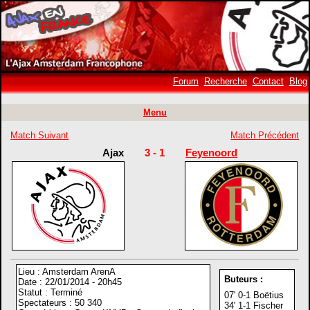
Forum
Recherche
Contact
Blog
Menu
Match Suivant
Match Précédent
Ajax
3 - 1
Feyenoord
Lieu : Amsterdam ArenA
Buteurs :
Date : 22/01/2014 - 20h45
Statut : Terminé
07' 0-1 Boëtius
Spectateurs : 50 340
34' 1-1 Fischer