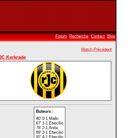
Forum
Recherche
Contact
Blog
Match Précédent
JC Kerkrade
Buteurs :
40' 0-1 Malki
67' 1-1 Ebecilio
78' 2-1 Anita
89' 3-1 Ebecilio
92' 4-1 Ebecilio