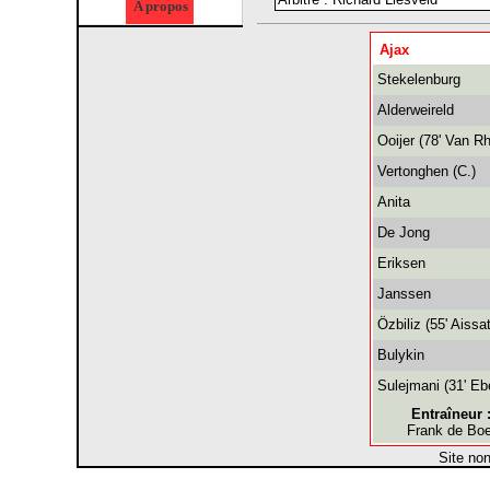
A propos
Ajax
Stekelenburg
Alderweireld
Ooijer (78' Van Rh
Vertonghen (C.)
Anita
De Jong
Eriksen
Janssen
Özbiliz (55' Aissat
Bulykin
Sulejmani (31' Ebe
Entraîneur 
Frank de Boe
Site no