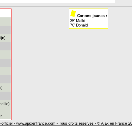
Cartons jaunes :
35' Malki
70' Donald
ijn)
i)
cilio)
:
r
n-officiel - www.ajaxenfrance.com - Tous droits réservés - © Ajax en France 2