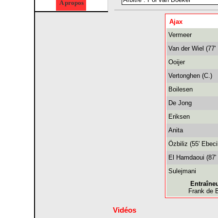
A propos
Ajax
Vermeer
Van der Wiel (77'
Ooijer
Vertonghen (C.)
Boilesen
De Jong
Eriksen
Anita
Özbiliz (55' Ebecil
El Hamdaoui (87'
Sulejmani
Entraîneu
Frank de 
Vidéos