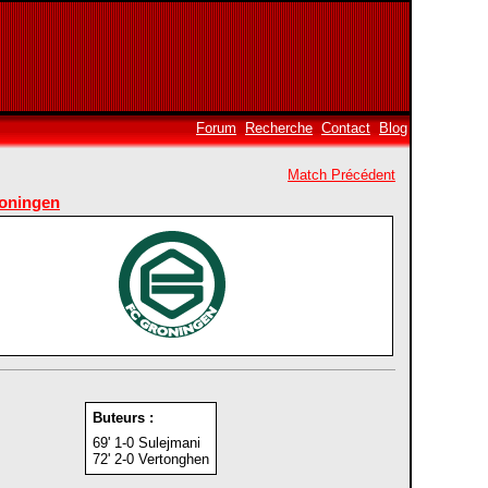
Forum
Recherche
Contact
Blog
Match Précédent
oningen
Buteurs :
69' 1-0 Sulejmani
72' 2-0 Vertonghen