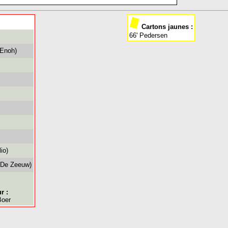
Cartons jaunes :
66' Pedersen
 Enoh)
io)
 De Zeeuw)
r :
Boer