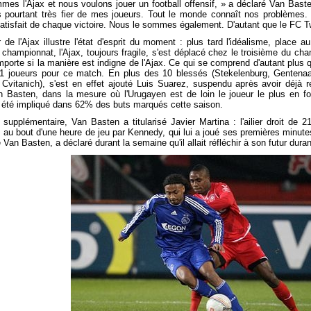
es l'Ajax et nous voulons jouer un football offensif, » a déclaré Van Bast
 pourtant très fier de mes joueurs. Tout le monde connaît nos problèmes. En 
e satisfait de chaque victoire. Nous le sommes également. D'autant que le FC 
 de l'Ajax illustre l'état d'esprit du moment : plus tard l'idéalisme, place
 championnat, l'Ajax, toujours fragile, s'est déplacé chez le troisième du ch
importe si la manière est indigne de l'Ajax. Ce qui se comprend d'autant plus
11 joueurs pour ce match. En plus des 10 blessés (Stekelenburg, Gentenaa
Cvitanich), s'est en effet ajouté Luis Suarez, suspendu après avoir déjà
n Basten, dans la mesure où l'Urugayen est de loin le joueur le plus en 
ait été impliqué dans 62% des buts marqués cette saison.
supplémentaire, Van Basten a titularisé Javier Martina : l'ailier droit de 
é au bout d'une heure de jeu par Kennedy, qui lui a joué ses premières minute
Van Basten, a déclaré durant la semaine qu'il allait réfléchir à son futur durant