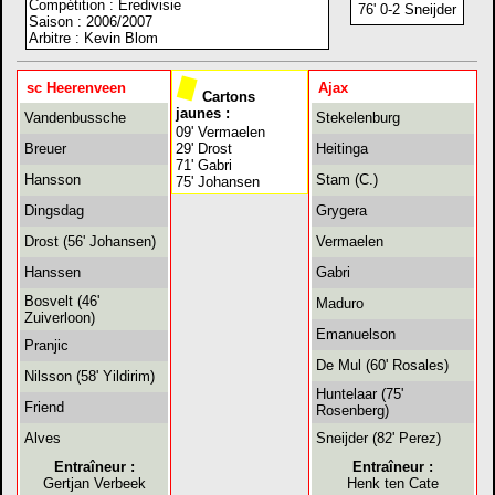
Compétition : Eredivisie
76' 0-2 Sneijder
Saison : 2006/2007
Arbitre : Kevin Blom
sc Heerenveen
Ajax
Cartons
jaunes :
Vandenbussche
Stekelenburg
09' Vermaelen
Breuer
29' Drost
Heitinga
71' Gabri
Hansson
Stam (C.)
75' Johansen
Dingsdag
Grygera
Drost (56' Johansen)
Vermaelen
Hanssen
Gabri
Bosvelt (46'
Maduro
Zuiverloon)
Emanuelson
Pranjic
De Mul (60' Rosales)
Nilsson (58' Yildirim)
Huntelaar (75'
Friend
Rosenberg)
Alves
Sneijder (82' Perez)
Entraîneur :
Entraîneur :
Gertjan Verbeek
Henk ten Cate