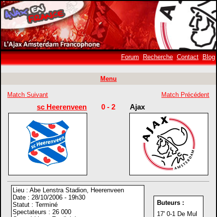
Forum
Recherche
Contact
Blog
Menu
Match Suivant
Match Précédent
sc Heerenveen
0 - 2
Ajax
Lieu : Abe Lenstra Stadion, Heerenveen
Date : 28/10/2006 - 19h30
Buteurs :
Statut : Terminé
Spectateurs : 26 000
17' 0-1 De Mul