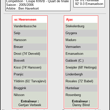
89' 0-2 Huntelaar
Compétition : Coupe KNVB - Quart de finale
92' 0-3 Emanuelson
Saison : 2005/2006
Arbitre : Ben Haverkort
sc Heerenveen
Ajax
Vandenbussche
Stekelenburg
Seip
Grygera
Hansson
Maduro
Breuer
Vermaelen
Drost (74' Derveld)
Emanuelson
Bosvelt
Galásek (C.)
Kissi (74' Hanssen)
Sneijder (68' Heitinga)
Pranjic
Lindenbergh
Yildirim (61' Tarvajärvi)
Rosales (72' Babel)
Bruggink
Huntelaar
Nilsson
Rosenberg
Entraîneur :
Entraîneur :
Gertjan Verbeek
Danny Blind