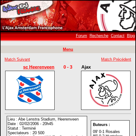
Forum
Recherche
Contact
Blog
Menu
Match Suivant
Match Précédent
sc Heerenveen
0 - 3
Ajax
Lieu : Abe Lenstra Stadium, Heerenveen
Date : 02/02/2006 - 20h45
Buteurs :
Statut : Terminé
09' 0-1 Rosales
Spectateurs : 20 500