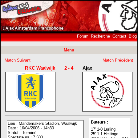
Forum
Recherche
Contact
Blog
Menu
Match Suivant
Match Précédent
RKC Waalwijk
2 - 4
Ajax
Buteurs :
Lieu : Mandemakers Stadion, Waalwijk
Date : 16/04/2006 - 14h30
17' 1-0 Lurling
Statut : Terminé
25' 1-1 Heitinga
Spectateurs : 7 500