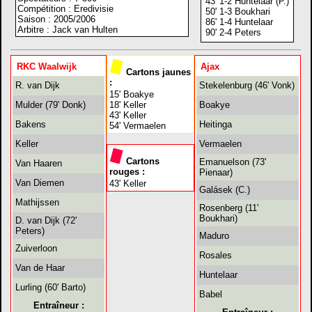
43' 1-2 Huntelaar (P.)
Compétition : Eredivisie
50' 1-3 Boukhari
Saison : 2005/2006
86' 1-4 Huntelaar
Arbitre : Jack van Hulten
90' 2-4 Peters
RKC Waalwijk
Ajax
Cartons jaunes
:
R. van Dijk
Stekelenburg (46' Vonk)
15' Boakye
Mulder (79' Donk)
18' Keller
Boakye
43' Keller
Bakens
Heitinga
54' Vermaelen
Keller
Vermaelen
Cartons
Emanuelson (73'
Van Haaren
rouges :
Pienaar)
Van Diemen
43' Keller
Galásek (C.)
Mathijssen
Rosenberg (11'
Boukhari)
D. van Dijk (72'
Peters)
Maduro
Zuiverloon
Rosales
Van de Haar
Huntelaar
Lurling (60' Barto)
Babel
Entraîneur :