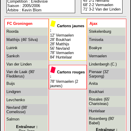
45' 2-1 Nevland
Compétition : Eredivisie
68' 2-2 Vermaelen
Saison : 2005/2006
71' 3-2 Van der Linden
Arbitre : Kevin Blom
FC Groningen
Ajax
Cartons jaunes
:
Roorda
Stekelenburg
12' Vermaelen
Matthijs (46' Silva)
28' Boukhari
Timisela
28' Matthijs
Luirink
Boakye
56' Nevland
78' Vermaelen
Sankoh
Vermaelen
84' Huntelaar
Van der Linden
Lindenbergh (C.)
Van de Laak (90'
Pienaar (32'
Cartons rouges
Fledderus)
Sarpong)
:
78' Vermaelen (2
Buijs
Anita
jaunes)
Lindgren
Boukhari
Rosales (65'
Levchenko
Charisteas)
Nevland (88'
Huntelaar
Cornelisse)
Rosenberg (80'
Salmon
Babel)
Entraîneur :
Entraîneur :