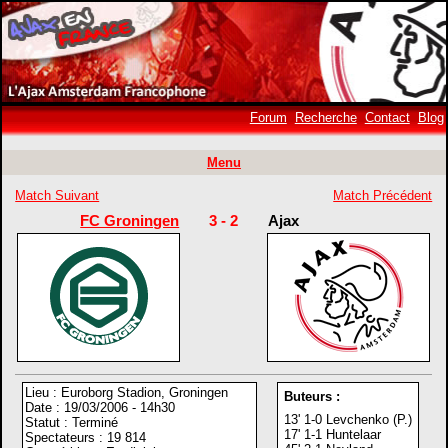
Forum
Recherche
Contact
Blog
Menu
Match Suivant
Match Précédent
FC Groningen
3 - 2
Ajax
Lieu : Euroborg Stadion, Groningen
Buteurs :
Date : 19/03/2006 - 14h30
13' 1-0 Levchenko (P.)
Statut : Terminé
17' 1-1 Huntelaar
Spectateurs : 19 814