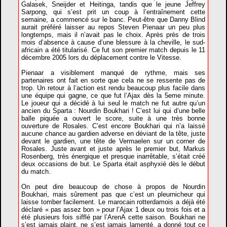
Galasek, Sneijder et Heitinga, tandis que le jeune Jeffrey
Sarpong, qui s’est prit un coup à l’entraînement cette
semaine, a commencé sur le banc. Peut-être que Danny Blind
aurait préféré laisser au repos Steven Pienaar un peu plus
longtemps, mais il n’avait pas le choix. Après près de trois
mois d’absence à cause d’une blessure à la cheville, le sud-
africain a été titularisé. Ce fut son premier match depuis le 11
décembre 2005 lors du déplacement contre le Vitesse.
Pienaar a visiblement manqué de rythme, mais ses
partenaires ont fait en sorte que cela ne se ressente pas de
trop. Un retour à l’action est rendu beaucoup plus facile dans
une équipe qui gagne, ce que fut l’Ajax dès la 5eme minute.
Le joueur qui a décidé à lui seul le match ne fut autre qu’un
ancien du Sparta : Nourdin Boukhari ! C’est lui qui d’une belle
balle piquée a ouvert le score, suite à une très bonne
ouverture de Rosales. C’est encore Boukhari qui n’a laissé
aucune chance au gardien adverse en déviant de la tête, juste
devant le gardien, une tête de Vermaelen sur un corner de
Rosales. Juste avant et juste après le premier but, Markus
Rosenberg, très énergique et presque inarrêtable, s’était créé
deux occasions de but. Le Sparta était asphyxié dès le début
du match.
On peut dire beaucoup de chose à propos de Nourdin
Boukhari, mais sûrement pas que c’est un pleurnicheur qui
laisse tomber facilement. Le marocain rotterdamois a déjà été
déclaré « pas assez bon » pour l’Ajax 1 deux ou trois fois et a
été plusieurs fois sifflé par l’ArenA cette saison. Boukhari ne
s’est jamais plaint, ne s’est jamais lamenté, a donné tout ce