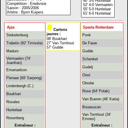
40' 3-0 Huntelaar
Compétition : Eredivisie
52' 4-0 Vermaelen
Saison : 2005/2006
55' 5-0 Huntelaar
Arbitre : Bjorn Kuipers
61' 6-0 Huntelaar
Ajax
Sparta Rotterdam
Cartons
jaunes :
Stekelenburg
Ponk
08' Boukhari
Trabelsi (82' Timisela)
27' Van Tornhout
De Fauw
57' Gudde
Maduro
Gudde
Vermaelen (74'
Schenkel
Juanfran)
Gudelj
Emanuelson
Oost
Pienaar (69' Sarpong)
Obodai
Lindenbergh (C.)
Rose (64' Polak)
Boukhari
Van Bueren (46' Kaita)
Rosales
Bouaouzan
Huntelaar
Van Tornhout (34'
Rosenberg
Emnes)
Entraîneur :
Entraîneur :