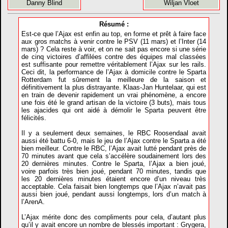
Danny Blind
Wiljan Vloet
Résumé :
Est-ce que l’Ajax est enfin au top, en forme et prêt à faire face
aux gros matchs à venir contre le PSV (11 mars) et l’Inter (14
mars) ? Cela reste à voir, et on ne sait pas encore si une série
de cinq victoires d’affilées contre des équipes mal classées
est suffisante pour remettre véritablement l’Ajax sur les rails.
Ceci dit, la performance de l’Ajax à domicile contre le Sparta
Rotterdam fut sûrement la meilleure de la saison et
définitivement la plus distrayante. Klaas-Jan Huntelaar, qui est
en train de devenir rapidement un vrai phénomène, a encore
une fois été le grand artisan de la victoire (3 buts), mais tous
les ajacides qui ont aidé à démolir le Sparta peuvent être
félicités.
Il y a seulement deux semaines, le RBC Roosendaal avait
aussi été battu 6-0, mais le jeu de l’Ajax contre le Sparta a été
bien meilleur. Contre le RBC, l’Ajax avait lutté pendant près de
70 minutes avant que cela s’accélère soudainement lors des
20 dernières minutes. Contre le Sparta, l’Ajax a bien joué,
voire parfois très bien joué, pendant 70 minutes, tandis que
les 20 dernières minutes étaient encore d’un niveau très
acceptable. Cela faisait bien longtemps que l’Ajax n’avait pas
aussi bien joué, pendant aussi longtemps, lors d’un match à
l’ArenA.
L’Ajax mérite donc des compliments pour cela, d’autant plus
qu’il y avait encore un nombre de blessés important : Grygera,