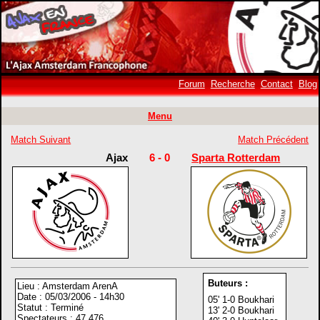
Forum
Recherche
Contact
Blog
Menu
Match Suivant
Match Précédent
Ajax
6 - 0
Sparta Rotterdam
Buteurs :
Lieu : Amsterdam ArenA
Date : 05/03/2006 - 14h30
05' 1-0 Boukhari
Statut : Terminé
13' 2-0 Boukhari
Spectateurs : 47 476