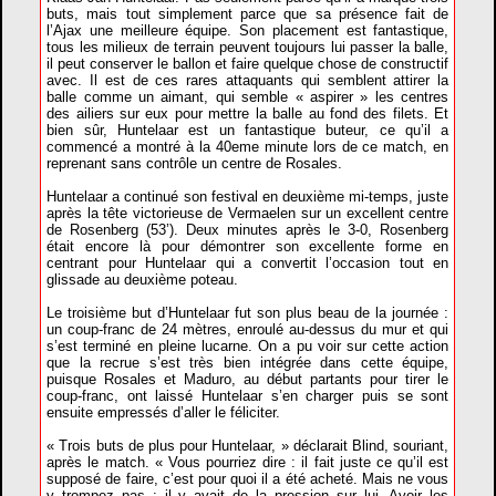
buts, mais tout simplement parce que sa présence fait de
l’Ajax une meilleure équipe. Son placement est fantastique,
tous les milieux de terrain peuvent toujours lui passer la balle,
il peut conserver le ballon et faire quelque chose de constructif
avec. Il est de ces rares attaquants qui semblent attirer la
balle comme un aimant, qui semble « aspirer » les centres
des ailiers sur eux pour mettre la balle au fond des filets. Et
bien sûr, Huntelaar est un fantastique buteur, ce qu’il a
commencé a montré à la 40eme minute lors de ce match, en
reprenant sans contrôle un centre de Rosales.
Huntelaar a continué son festival en deuxième mi-temps, juste
après la tête victorieuse de Vermaelen sur un excellent centre
de Rosenberg (53’). Deux minutes après le 3-0, Rosenberg
était encore là pour démontrer son excellente forme en
centrant pour Huntelaar qui a convertit l’occasion tout en
glissade au deuxième poteau.
Le troisième but d’Huntelaar fut son plus beau de la journée :
un coup-franc de 24 mètres, enroulé au-dessus du mur et qui
s’est terminé en pleine lucarne. On a pu voir sur cette action
que la recrue s’est très bien intégrée dans cette équipe,
puisque Rosales et Maduro, au début partants pour tirer le
coup-franc, ont laissé Huntelaar s’en charger puis se sont
ensuite empressés d’aller le féliciter.
« Trois buts de plus pour Huntelaar, » déclarait Blind, souriant,
après le match. « Vous pourriez dire : il fait juste ce qu’il est
supposé de faire, c’est pour quoi il a été acheté. Mais ne vous
y trompez pas : il y avait de la pression sur lui. Avoir les