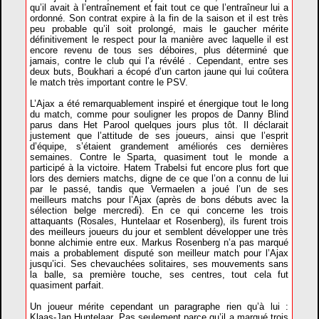
qu’il avait à l’entraînement et fait tout ce que l’entraîneur lui a
ordonné. Son contrat expire à la fin de la saison et il est très
peu probable qu’il soit prolongé, mais le gaucher mérite
définitivement le respect pour la manière avec laquelle il est
encore revenu de tous ses déboires, plus déterminé que
jamais, contre le club qui l’a révélé . Cependant, entre ses
deux buts, Boukhari a écopé d’un carton jaune qui lui coûtera
le match très important contre le PSV.
L’Ajax a été remarquablement inspiré et énergique tout le long
du match, comme pour souligner les propos de Danny Blind
parus dans Het Parool quelques jours plus tôt. Il déclarait
justement que l’attitude de ses joueurs, ainsi que l’esprit
d’équipe, s’étaient grandement améliorés ces dernières
semaines. Contre le Sparta, quasiment tout le monde a
participé à la victoire. Hatem Trabelsi fut encore plus fort que
lors des derniers matchs, digne de ce que l’on a connu de lui
par le passé, tandis que Vermaelen a joué l’un de ses
meilleurs matchs pour l’Ajax (après de bons débuts avec la
sélection belge mercredi). En ce qui concerne les trois
attaquants (Rosales, Huntelaar et Rosenberg), ils furent trois
des meilleurs joueurs du jour et semblent développer une très
bonne alchimie entre eux. Markus Rosenberg n’a pas marqué
mais a probablement disputé son meilleur match pour l’Ajax
jusqu’ici. Ses chevauchées solitaires, ses mouvements sans
la balle, sa première touche, ses centres, tout cela fut
quasiment parfait.
Un joueur mérite cependant un paragraphe rien qu’à lui :
Klaas-Jan Huntelaar. Pas seulement parce qu’il a marqué trois