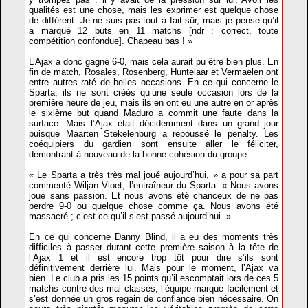
qualités est une chose, mais les exprimer est quelque chose
de différent. Je ne suis pas tout à fait sûr, mais je pense qu’il
a marqué 12 buts en 11 matchs [ndr : correct, toute
compétition confondue]. Chapeau bas ! »
L’Ajax a donc gagné 6-0, mais cela aurait pu être bien plus. En
fin de match, Rosales, Rosenberg, Huntelaar et Vermaelen ont
entre autres raté de belles occasions. En ce qui concerne le
Sparta, ils ne sont créés qu’une seule occasion lors de la
première heure de jeu, mais ils en ont eu une autre en or après
le sixième but quand Maduro a commit une faute dans la
surface. Mais l’Ajax était décidemment dans un grand jour
puisque Maarten Stekelenburg a repoussé le penalty. Les
coéquipiers du gardien sont ensuite aller le féliciter,
démontrant à nouveau de la bonne cohésion du groupe.
« Le Sparta a très très mal joué aujourd’hui, » a pour sa part
commenté Wiljan Vloet, l’entraîneur du Sparta. « Nous avons
joué sans passion. Et nous avons été chanceux de ne pas
perdre 9-0 ou quelque chose comme ça. Nous avons été
massacré ; c’est ce qu’il s’est passé aujourd’hui. »
En ce qui concerne Danny Blind, il a eu des moments très
difficiles à passer durant cette première saison à la tête de
l’Ajax 1 et il est encore trop tôt pour dire s’ils sont
définitivement derrière lui. Mais pour le moment, l’Ajax va
bien. Le club a pris les 15 points qu’il escomptait lors de ces 5
matchs contre des mal classés, l’équipe marque facilement et
s’est donnée un gros regain de confiance bien nécessaire. On