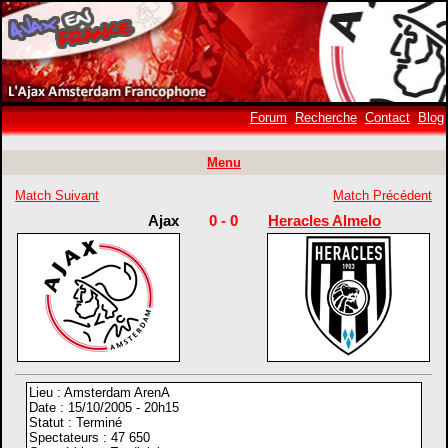
Forum
Recherche
Contact
Blog
Menu
Match Suivant
Match Précédent
Ajax
0 - 0
Heracles Almelo
Lieu : Amsterdam ArenA
Date : 15/10/2005 - 20h15
Statut : Terminé
Spectateurs : 47 650