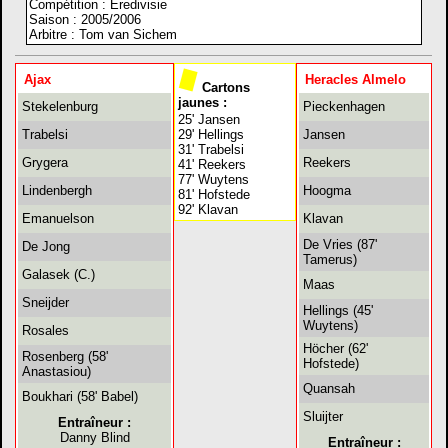
Compétition : Eredivisie
Saison : 2005/2006
Arbitre : Tom van Sichem
Ajax
Heracles Almelo
Cartons
jaunes :
Stekelenburg
Pieckenhagen
25' Jansen
Trabelsi
29' Hellings
Jansen
31' Trabelsi
Grygera
Reekers
41' Reekers
77' Wuytens
Lindenbergh
Hoogma
81' Hofstede
92' Klavan
Emanuelson
Klavan
De Vries (87'
De Jong
Tamerus)
Galasek (C.)
Maas
Sneijder
Hellings (45'
Wuytens)
Rosales
Höcher (62'
Rosenberg (58'
Hofstede)
Anastasiou)
Quansah
Boukhari (58' Babel)
Sluijter
Entraîneur :
Danny Blind
Entraîneur :