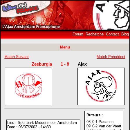
Forum
Recherche
Contact
Blog
Menu
Match Suivant
Match Précédent
Zeeburgia
1 - 8
Ajax
Buteurs :
05' 0-1 Pasanen
Lieu : Sportpark Middenmeer, Amsterdam
09' 0-2 Van der Vaart
Date : 06/07/2002 - 14h30