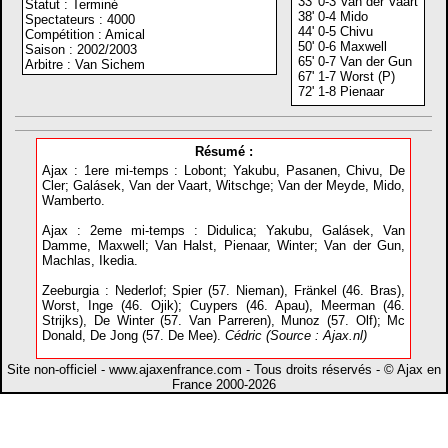
33' 0-3 Van der Vaart
Statut : Terminé
38' 0-4 Mido
Spectateurs : 4000
44' 0-5 Chivu
Compétition : Amical
50' 0-6 Maxwell
Saison : 2002/2003
65' 0-7 Van der Gun
Arbitre : Van Sichem
67' 1-7 Worst (P)
72' 1-8 Pienaar
Résumé :
Ajax : 1ere mi-temps : Lobont; Yakubu, Pasanen, Chivu, De
Cler; Galásek, Van der Vaart, Witschge; Van der Meyde, Mido,
Wamberto.
Ajax : 2eme mi-temps : Didulica; Yakubu, Galásek, Van
Damme, Maxwell; Van Halst, Pienaar, Winter; Van der Gun,
Machlas, Ikedia.
Zeeburgia : Nederlof; Spier (57. Nieman), Fränkel (46. Bras),
Worst, Inge (46. Ojik); Cuypers (46. Apau), Meerman (46.
Strijks), De Winter (57. Van Parreren), Munoz (57. Olf); Mc
Donald, De Jong (57. De Mee).
Cédric (Source : Ajax.nl)
Site non-officiel - www.ajaxenfrance.com - Tous droits réservés - © Ajax en
France 2000-2026