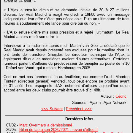
avant le 24 août. »
« L’Ajax a ensuite diminué sa demande initiale de 30 à 27 millions
d’euros. Le Real Madrid a réagit vendredi à 19h00 avec un message
indiquant que leur offre n’était pas négociable. Puis un ultimatum de trois
heures a soudainement été lancé pour dire oui ou non. »
« L’Ajax refuse d’être mis sous pression et a rejeté l’ultimatum. Le Real
Madrid a alors retiré son offre. »
Interviewé à la radio hier après-midi, Martin van Geel a déclaré que le
Real Madrid avait depuis présenté ses excuses pour la manière dont ils
ont tenté de transférer Sneijder. Le directeur technique de l’Ajax a
également dit que les madrilènes avaient d’autres alternatives. Certaines
rumeurs parlent d’ailleurs du prédécesseur de Sneijder au poste de n°10
: Rafael van Vaart, qui a rejoint Hambourg en 2005.
Ceci ne met pas forcément fin au feuilleton, car comme l’a dit Maarten
Fontein (directeur général) vendredi, tout peut encore se produire avant
le 31 août. Les espagnols d'AS estiment d’ailleurs aujourd’hui qu’un
accord entre les deux clubs pourrait être trouvé d’ici 48h…
Auteur :
Cédric
Sources : Ajax.nl, Ajax Netwerk
<<< Suivant
|
Précédent >>>
Dernières Infos
07/02 -
Marc Overmars a démissionné
20/05 -
Bilan de la saison 2020/2021 : revue d'effectif