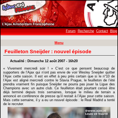
Forum
Recherche
Contact
Blog
Menu
Feuilleton Sneijder : nouvel épisode
Actualité : Dimanche 12 août 2007 - 16h20
« Vivement mercredi soir ! » C’est ce que pensent beaucoup de
supporters de l’Ajax qui n’ont pas envie de voir Wesley Sneijder quitter
l’Ajax cette saison. Il est en effet à peu près certain que si le n°10 de
l’Ajax est aligné mercredi contre le Slavia Prague, le feuilleton de l’été
prendra vraiment fin puisque Sneijder ne pourra pas jouer la Ligue des
Champions avec un autre club. Ce feuilleton était pourtant censé être
déjà terminé depuis trois semaines, lorsque le milieu de terrain a
annoncé en conférence de presse qu’il restait à l’Ajax pour cette saison.
Mais cette semaine, il y a eu un nouvel épisode : le Real Madrid a tenté
de le recruter.