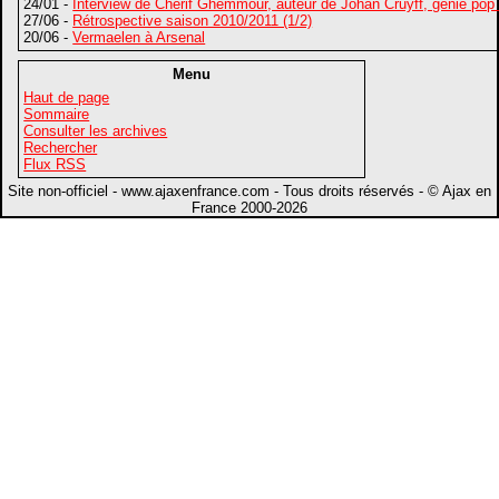
24/01 -
Interview de Chérif Ghemmour, auteur de Johan Cruyff, génie pop
27/06 -
Rétrospective saison 2010/2011 (1/2)
20/06 -
Vermaelen à Arsenal
Menu
Haut de page
Sommaire
Consulter les archives
Rechercher
Flux RSS
Site non-officiel - www.ajaxenfrance.com - Tous droits réservés - © Ajax en
France 2000-2026