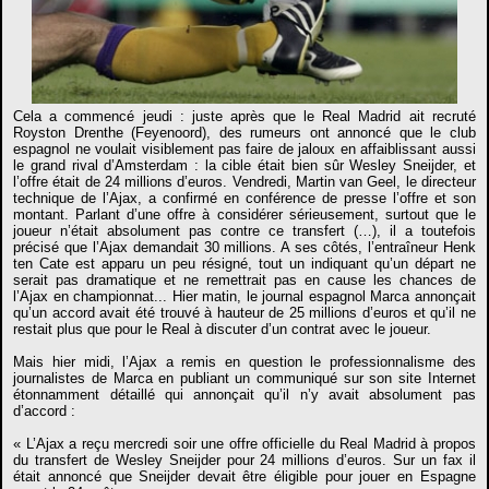
Cela a commencé jeudi : juste après que le Real Madrid ait recruté
Royston Drenthe (Feyenoord), des rumeurs ont annoncé que le club
espagnol ne voulait visiblement pas faire de jaloux en affaiblissant aussi
le grand rival d’Amsterdam : la cible était bien sûr Wesley Sneijder, et
l’offre était de 24 millions d’euros. Vendredi, Martin van Geel, le directeur
technique de l’Ajax, a confirmé en conférence de presse l’offre et son
montant. Parlant d’une offre à considérer sérieusement, surtout que le
joueur n’était absolument pas contre ce transfert (…), il a toutefois
précisé que l’Ajax demandait 30 millions. A ses côtés, l’entraîneur Henk
ten Cate est apparu un peu résigné, tout un indiquant qu’un départ ne
serait pas dramatique et ne remettrait pas en cause les chances de
l’Ajax en championnat... Hier matin, le journal espagnol Marca annonçait
qu’un accord avait été trouvé à hauteur de 25 millions d’euros et qu’il ne
restait plus que pour le Real à discuter d’un contrat avec le joueur.
Mais hier midi, l’Ajax a remis en question le professionnalisme des
journalistes de Marca en publiant un communiqué sur son site Internet
étonnamment détaillé qui annonçait qu’il n’y avait absolument pas
d’accord :
« L’Ajax a reçu mercredi soir une offre officielle du Real Madrid à propos
du transfert de Wesley Sneijder pour 24 millions d’euros. Sur un fax il
était annoncé que Sneijder devait être éligible pour jouer en Espagne