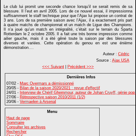
Le club lui promit une seconde chance lorsqu’il se serait remis de sa
blessure. Il l’eut en avril 2005. Lors de ce nouvel essai, il impressionna
suffisamment le staff technique pour que l’Ajax lui propose un contrat de
3 ans. Lors de sa première saison avec l’Ajax, il a exactement pris part
à quatre matchs de championnat et un match de Ligue des Champions.
Il n’a joué qu’un match en intégralité, c’était sur le terrain du Sparta
Rotterdam le 2 octobre 2005. Il a fait une très bonne impression comme
ailier gauche, mais il a été gêné toute la saison par des blessures
diverses et variées. Cette opération du genou en est une énième
démonstration….
Auteur :
Cédric
Source :
Ajax USA
<<< Suivant
|
Précédent >>>
Dernières Infos
07/02 -
Marc Overmars a démissionné
20/05 -
Bilan de la saison 2020/2021 : revue d'effectif
24/01 -
Interview de Chérif Ghemmour, auteur de Johan Cruyff, génie pop
27/06 -
Rétrospective saison 2010/2011 (1/2)
20/06 -
Vermaelen à Arsenal
Menu
Haut de page
Sommaire
Consulter les archives
Rechercher