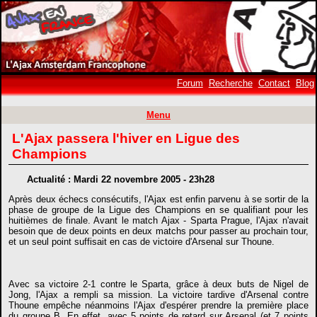
Forum
Recherche
Contact
Blog
Menu
L'Ajax passera l'hiver en Ligue des
Champions
Actualité : Mardi 22 novembre 2005 - 23h28
Après deux échecs consécutifs, l'Ajax est enfin parvenu à se sortir de la
phase de groupe de la Ligue des Champions en se qualifiant pour les
huitièmes de finale. Avant le match Ajax - Sparta Prague, l'Ajax n'avait
besoin que de deux points en deux matchs pour passer au prochain tour,
et un seul point suffisait en cas de victoire d'Arsenal sur Thoune.
Avec sa victoire 2-1 contre le Sparta, grâce à deux buts de Nigel de
Jong, l'Ajax a rempli sa mission. La victoire tardive d'Arsenal contre
Thoune empêche néanmoins l'Ajax d'espérer prendre la première place
du groupe B. En effet, avec 5 points de retard sur Arsenal (et 7 points