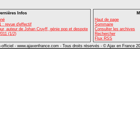
ernières Infos
M
nné
Haut de page
: revue d'effectif
Sommaire
r, auteur de Johan Cruyff, génie pop et despote
Consulter les archives
011 (1/2)
Rechercher
Flux RSS
n-officiel - www.ajaxenfrance.com - Tous droits réservés - © Ajax en France 2