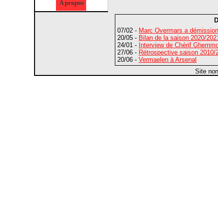
A propos
D
07/02 -
Marc Overmars a démissio
20/05 -
Bilan de la saison 2020/2021 
24/01 -
Interview de Chérif Ghemmou
27/06 -
Rétrospective saison 2010/2
20/06 -
Vermaelen à Arsenal
Site no