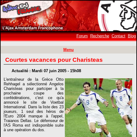
Forum
Recherche
Contact
Blog
Menu
Courtes vacances pour Charisteas
Actualité : Mardi 07 juin 2005 - 15h08
L'entraîneur de la Grèce Otto
Rehhagel a sélectionné Angelos
Charisteas pour partciper à la
prochaine coupe des
confédérations, c'est ce qu'a
annoncé le site de Voetbal
International. Dans la liste des 23
joueurs, 1 seul des héros de
l'Euro 2004 manque à l'appel,
Traianos Dellas. Le défenseur de
l'AS Roma est indisponible suite
à une opération du dos.