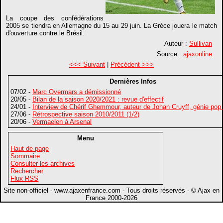
La coupe des confédérations
2005 se tiendra en Allemagne du 15 au 29 juin. La Grèce jouera le match
d'ouverture contre le Brésil.
Auteur :
Sullivan
Source :
ajaxonline
<<< Suivant
|
Précédent >>>
Dernières Infos
07/02 -
Marc Overmars a démissionné
20/05 -
Bilan de la saison 2020/2021 : revue d'effectif
24/01 -
Interview de Chérif Ghemmour, auteur de Johan Cruyff, génie pop
27/06 -
Rétrospective saison 2010/2011 (1/2)
20/06 -
Vermaelen à Arsenal
Menu
Haut de page
Sommaire
Consulter les archives
Rechercher
Flux RSS
Site non-officiel - www.ajaxenfrance.com - Tous droits réservés - © Ajax en
France 2000-2026